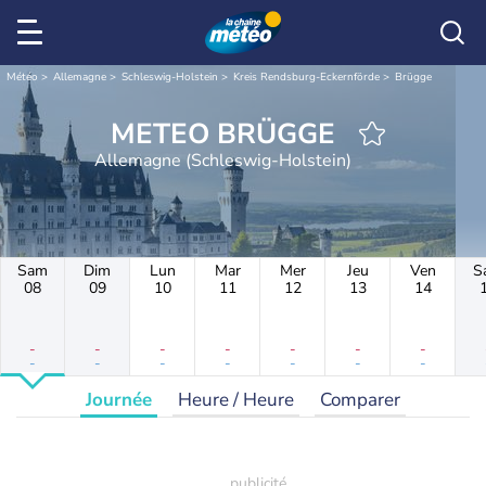
Météo
Allemagne
Schleswig-Holstein
Kreis Rendsburg-Eckernförde
Brügge
METEO BRÜGGE
Allemagne (Schleswig-Holstein)
Sam
Dim
Lun
Mar
Mer
Jeu
Ven
S
08
09
10
11
12
13
14
-
-
-
-
-
-
-
-
-
-
-
-
-
-
Journée
Heure / Heure
Comparer