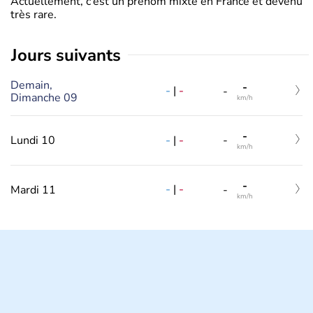
Actuellement, c’est un prénom mixte en France et devenu
très rare.
jours suivants
Demain,
-
-
|
-
-
Dimanche 09
km/h
-
-
|
-
Lundi 10
-
km/h
-
-
|
-
Mardi 11
-
km/h