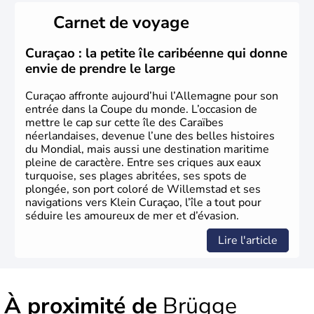
Länder, comme la Rhénanie, la Sarre ou la Saxe,
Carnet de voyage
lesquelles bénéficient d'une grande autonomie. Le pays
peut se targuer de grands noms qu'il a vu naître dans tous
les domaines, des arts à la politique en passant par la
Curaçao : la petite île caribéenne qui donne
philosophie. Hertz, Gutenberg, Heidegger, Thomas Mann,
envie de prendre le large
Herman Hesse ou bien Hegel en font partie.
Curaçao affronte aujourd’hui l’Allemagne pour son
entrée dans la Coupe du monde. L’occasion de
mettre le cap sur cette île des Caraïbes
néerlandaises, devenue l’une des belles histoires
du Mondial, mais aussi une destination maritime
pleine de caractère. Entre ses criques aux eaux
turquoise, ses plages abritées, ses spots de
plongée, son port coloré de Willemstad et ses
navigations vers Klein Curaçao, l’île a tout pour
séduire les amoureux de mer et d’évasion.
Lire l'article
À proximité de
Brügge