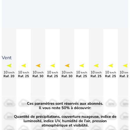
Vent
10
10
10
10
10
10
10
10
10
km/h
km/h
km/h
km/h
km/h
km/h
km/h
km/h
km/
Raf. 20
Raf. 25
Raf. 30
Raf. 25
Raf. 30
Raf. 25
Raf. 25
Raf. 25
Raf. 2
Ces paramètres sont réservés aux abonnés.
50%
50%
50%
50%
50%
50%
50%
50%
50%
Il vous reste 50% à découvrir:
Quantité de précipitations, couverture nuageuse, indice de
30%
30%
30%
30%
30%
30%
30%
30%
30%
luminosité, indice UV, humidité de l'air, pression
atmosphérique et visibilité.