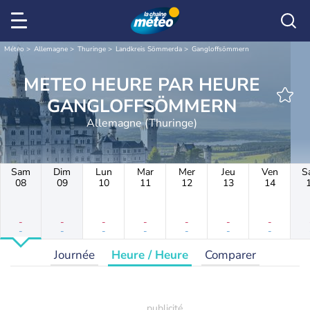
Météo
Allemagne
Thuringe
Landkreis Sömmerda
Gangloffsömmern
METEO HEURE PAR HEURE
GANGLOFFSÖMMERN
Allemagne (Thuringe)
Sam
Dim
Lun
Mar
Mer
Jeu
Ven
S
08
09
10
11
12
13
14
-
-
-
-
-
-
-
-
-
-
-
-
-
-
Journée
Heure / Heure
Comparer