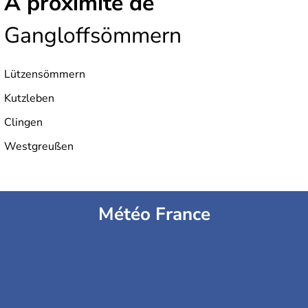
À proximité de
Gangloffsömmern
Lützensömmern
Kutzleben
Clingen
Westgreußen
Météo France