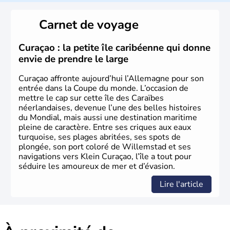
L'Allemagne est constituée de seize régions appelées
Länder, comme la Rhénanie, la Sarre ou la Saxe,
Carnet de voyage
lesquelles bénéficient d'une grande autonomie. Le pays
peut se targuer de grands noms qu'il a vu naître dans tous
les domaines, des arts à la politique en passant par la
Curaçao : la petite île caribéenne qui donne
philosophie. Hertz, Gutenberg, Heidegger, Thomas Mann,
envie de prendre le large
Herman Hesse ou bien Hegel en font partie.
Curaçao affronte aujourd’hui l’Allemagne pour son
entrée dans la Coupe du monde. L’occasion de
mettre le cap sur cette île des Caraïbes
néerlandaises, devenue l’une des belles histoires
du Mondial, mais aussi une destination maritime
pleine de caractère. Entre ses criques aux eaux
turquoise, ses plages abritées, ses spots de
plongée, son port coloré de Willemstad et ses
navigations vers Klein Curaçao, l’île a tout pour
séduire les amoureux de mer et d’évasion.
Lire l'article