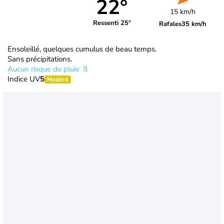
22°
15 km/h
Ressenti 25°
Rafales
35 km/h
Ensoleillé, quelques cumulus de beau temps.
Sans précipitations.
Aucun risque de pluie
Indice UV
5
Modéré