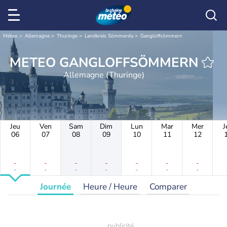
Météo
Allemagne
Thuringe
Landkreis Sömmerda
Gangloffsömmern
METEO GANGLOFFSÖMMERN
Allemagne (Thuringe)
Jeu
Ven
Sam
Dim
Lun
Mar
Mer
J
06
07
08
09
10
11
12
-
-
-
-
-
-
-
-
-
-
-
-
-
-
Journée
Heure / Heure
Comparer