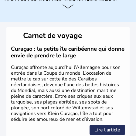
constituent les principales richesses géographiques.
Histoire et administration
L'Allemagne est constituée de seize régions appelées
Länder, comme la Rhénanie, la Sarre ou la Saxe,
Carnet de voyage
lesquelles bénéficient d'une grande autonomie. Le pays
peut se targuer de grands noms qu'il a vu naître dans tous
les domaines, des arts à la politique en passant par la
Curaçao : la petite île caribéenne qui donne
philosophie. Hertz, Gutenberg, Heidegger, Thomas Mann,
envie de prendre le large
Herman Hesse ou bien Hegel en font partie.
Curaçao affronte aujourd’hui l’Allemagne pour son
entrée dans la Coupe du monde. L’occasion de
mettre le cap sur cette île des Caraïbes
néerlandaises, devenue l’une des belles histoires
du Mondial, mais aussi une destination maritime
pleine de caractère. Entre ses criques aux eaux
turquoise, ses plages abritées, ses spots de
plongée, son port coloré de Willemstad et ses
navigations vers Klein Curaçao, l’île a tout pour
séduire les amoureux de mer et d’évasion.
Lire l'article