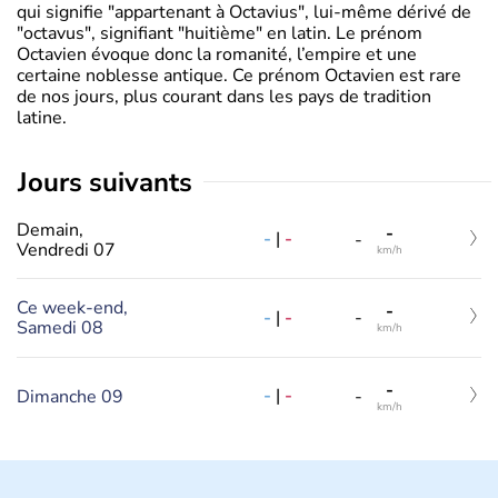
qui signifie "appartenant à Octavius", lui-même dérivé de
"octavus", signifiant "huitième" en latin. Le prénom
Octavien évoque donc la romanité, l’empire et une
certaine noblesse antique. Ce prénom Octavien est rare
de nos jours, plus courant dans les pays de tradition
latine.
jours suivants
Demain,
-
-
|
-
-
Vendredi 07
km/h
Ce week-end,
-
-
|
-
-
Samedi 08
km/h
-
-
|
-
Dimanche 09
-
km/h