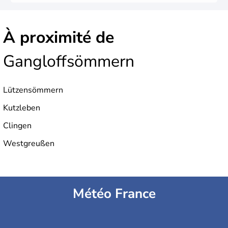
À proximité de
Gangloffsömmern
Lützensömmern
Kutzleben
Clingen
Westgreußen
Météo France