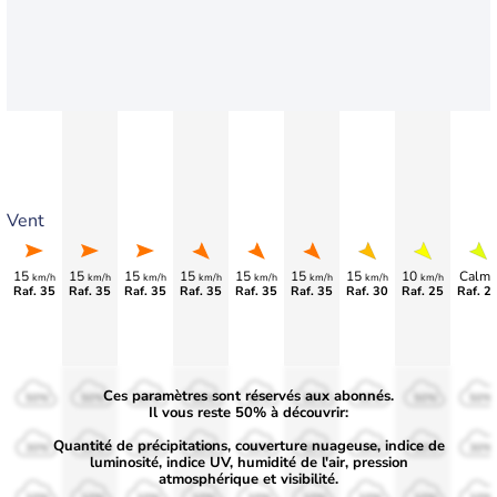
Vent
15
15
15
15
15
15
15
10
Calme
km/h
km/h
km/h
km/h
km/h
km/h
km/h
km/h
Raf. 35
Raf. 35
Raf. 35
Raf. 35
Raf. 35
Raf. 35
Raf. 30
Raf. 25
Raf. 2
Ces paramètres sont réservés aux abonnés.
50%
50%
50%
50%
50%
50%
50%
50%
50%
Il vous reste 50% à découvrir:
Quantité de précipitations, couverture nuageuse, indice de
30%
30%
30%
30%
30%
30%
30%
30%
30%
luminosité, indice UV, humidité de l'air, pression
atmosphérique et visibilité.