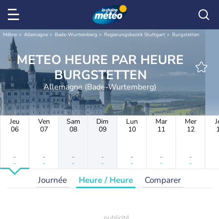
Météo
Allemagne
Bade-Wurtemberg
Regierungsbezirk Stuttgart
Burgstetten
METEO HEURE PAR HEURE
BURGSTETTEN
Allemagne (Bade-Wurtemberg)
Jeu
Ven
Sam
Dim
Lun
Mar
Mer
J
06
07
08
09
10
11
12
-
-
-
-
-
-
-
-
-
-
-
-
-
-
Journée
Heure / Heure
Comparer