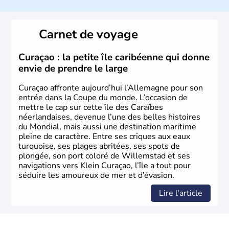
L'Allemagne est constituée de seize régions appelées
Länder, comme la Rhénanie, la Sarre ou la Saxe,
Carnet de voyage
lesquelles bénéficient d'une grande autonomie. Le pays
peut se targuer de grands noms qu'il a vu naître dans tous
les domaines, des arts à la politique en passant par la
Curaçao : la petite île caribéenne qui donne
philosophie. Hertz, Gutenberg, Heidegger, Thomas Mann,
envie de prendre le large
Herman Hesse ou bien Hegel en font partie.
Curaçao affronte aujourd’hui l’Allemagne pour son
entrée dans la Coupe du monde. L’occasion de
mettre le cap sur cette île des Caraïbes
néerlandaises, devenue l’une des belles histoires
du Mondial, mais aussi une destination maritime
pleine de caractère. Entre ses criques aux eaux
turquoise, ses plages abritées, ses spots de
plongée, son port coloré de Willemstad et ses
navigations vers Klein Curaçao, l’île a tout pour
séduire les amoureux de mer et d’évasion.
Lire l'article