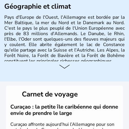
Géographie et climat
Pays d'Europe de l'Ouest, l'Allemagne est bordée par la
Mer Baltique, la mer du Nord et le Danemark au Nord.
C'est le pays le plus peuplé de l'Union Européenne avec
près de 83 millions d'Allemands. Le Danube, le Rhin,
l'Elbe, l'Oder sont quelques-uns des fleuves majeurs qui
y coulent. Elle abrite également le lac de Constance
qu'elle partage avec la Suisse et l'Autriche. Les Alpes, la
Forêt Noire, la Forêt de Bavière et la Forêt de Bohême
constituent les principales richesses géographiques.
Histoire et administration
L'Allemagne est constituée de seize régions appelées
Länder, comme la Rhénanie, la Sarre ou la Saxe,
Carnet de voyage
lesquelles bénéficient d'une grande autonomie. Le pays
peut se targuer de grands noms qu'il a vu naître dans tous
les domaines, des arts à la politique en passant par la
Curaçao : la petite île caribéenne qui donne
philosophie. Hertz, Gutenberg, Heidegger, Thomas Mann,
envie de prendre le large
Herman Hesse ou bien Hegel en font partie.
Curaçao affronte aujourd’hui l’Allemagne pour son