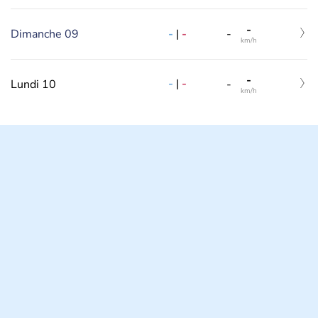
-
-
|
-
Dimanche 09
-
km/h
-
-
|
-
Lundi 10
-
km/h