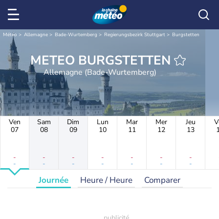
Météo
Allemagne
Bade-Wurtemberg
Regierungsbezirk Stuttgart
Burgstetten
METEO BURGSTETTEN
Allemagne (Bade-Wurtemberg)
Ven
Sam
Dim
Lun
Mar
Mer
Jeu
V
07
08
09
10
11
12
13
-
-
-
-
-
-
-
-
-
-
-
-
-
-
Journée
Heure / Heure
Comparer