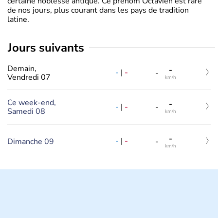
certaine noblesse antique. Ce prénom Octavien est rare
de nos jours, plus courant dans les pays de tradition
latine.
jours suivants
Demain,
-
-
|
-
-
Vendredi 07
km/h
Ce week-end,
-
-
|
-
-
Samedi 08
km/h
-
-
|
-
Dimanche 09
-
km/h