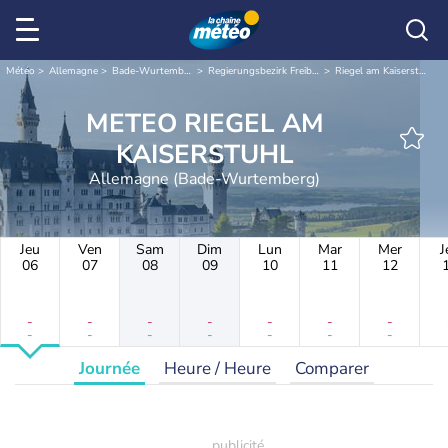
Météo
Allemagne
Bade-Wurtemberg
Regierungsbezirk Freiburg
Riegel am Kaiserstuhl
METEO RIEGEL AM
KAISERSTUHL
Allemagne (Bade-Wurtemberg)
Jeu
Ven
Sam
Dim
Lun
Mar
Mer
J
06
07
08
09
10
11
12
-
-
-
-
-
-
-
-
-
-
-
-
-
-
Journée
Heure / Heure
Comparer