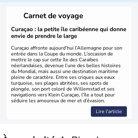
L'Allemagne est constituée de seize régions appelées
Länder, comme la Rhénanie, la Sarre ou la Saxe,
Carnet de voyage
lesquelles bénéficient d'une grande autonomie. Le pays
peut se targuer de grands noms qu'il a vu naître dans tous
les domaines, des arts à la politique en passant par la
Curaçao : la petite île caribéenne qui donne
philosophie. Hertz, Gutenberg, Heidegger, Thomas Mann,
envie de prendre le large
Herman Hesse ou bien Hegel en font partie.
Curaçao affronte aujourd’hui l’Allemagne pour son
entrée dans la Coupe du monde. L’occasion de
mettre le cap sur cette île des Caraïbes
néerlandaises, devenue l’une des belles histoires
du Mondial, mais aussi une destination maritime
pleine de caractère. Entre ses criques aux eaux
turquoise, ses plages abritées, ses spots de
plongée, son port coloré de Willemstad et ses
navigations vers Klein Curaçao, l’île a tout pour
séduire les amoureux de mer et d’évasion.
Lire l'article