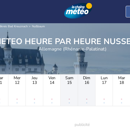
dkreis Bad Kreuznach
Nußbaum
METEO HEURE PAR 
Allemagne (Rhénanie-Palatinat)
ar
Mer
Jeu
Ven
Sam
Dim
Lun
Mar
1
12
13
14
15
16
17
18
-
-
-
-
-
-
-
-
-
-
-
-
-
-
-
-