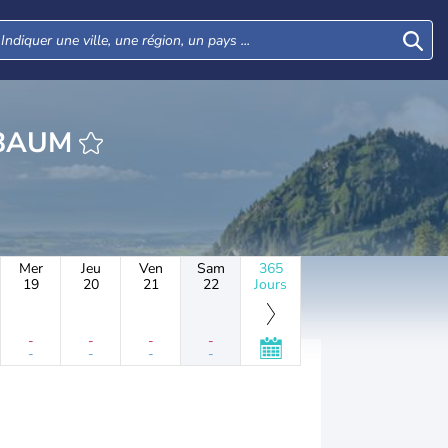
HEURE NUSSBAUM
Mer
Jeu
Ven
Sam
365
19
20
21
22
Jours
-
-
-
-
-
-
-
-