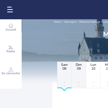
Météo
Allemagne
Rhénanie-Palatinat
Lan
Accueil
Radar
Sam
Dim
Lun
M
08
09
10
1
Se connecter
-
-
-
-
-
-