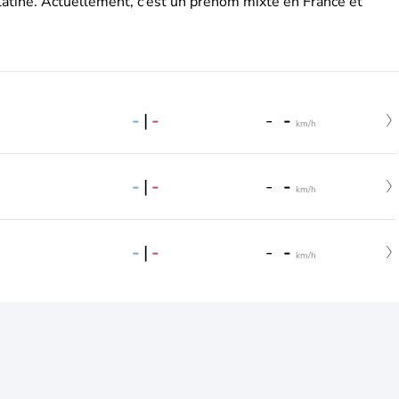
latine. Actuellement, c’est un prénom mixte en France et
-
|
-
-
-
km/h
-
|
-
-
-
km/h
-
|
-
-
-
km/h