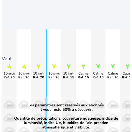
Vent
10
10
10
10
10
Calme
Calme
Calme
Calm
km/h
km/h
km/h
km/h
km/h
Raf. 20
Raf. 20
Raf. 20
Raf. 20
Raf. 15
Raf. 15
Raf. 10
Raf. 10
Raf. 1
Ces paramètres sont réservés aux abonnés.
50%
50%
50%
50%
50%
50%
50%
50%
50%
Il vous reste 50% à découvrir:
Quantité de précipitations, couverture nuageuse, indice de
30%
30%
30%
30%
30%
30%
30%
30%
30%
luminosité, indice UV, humidité de l'air, pression
atmosphérique et visibilité.