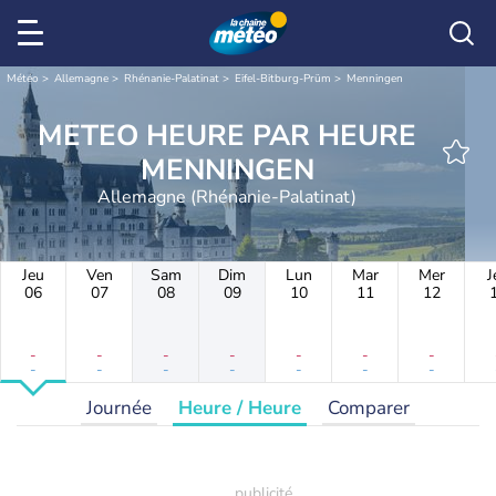
Météo
Allemagne
Rhénanie-Palatinat
Eifel-Bitburg-Prüm
Menningen
METEO HEURE PAR HEURE
MENNINGEN
Allemagne (Rhénanie-Palatinat)
Jeu
Ven
Sam
Dim
Lun
Mar
Mer
J
06
07
08
09
10
11
12
-
-
-
-
-
-
-
-
-
-
-
-
-
-
Journée
Heure / Heure
Comparer