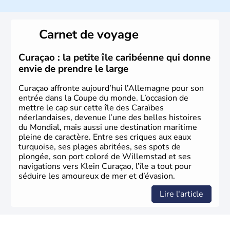
L'Allemagne est constituée de seize régions appelées
Länder, comme la Rhénanie, la Sarre ou la Saxe,
Carnet de voyage
lesquelles bénéficient d'une grande autonomie. Le pays
peut se targuer de grands noms qu'il a vu naître dans tous
les domaines, des arts à la politique en passant par la
Curaçao : la petite île caribéenne qui donne
philosophie. Hertz, Gutenberg, Heidegger, Thomas Mann,
envie de prendre le large
Herman Hesse ou bien Hegel en font partie.
Curaçao affronte aujourd’hui l’Allemagne pour son
entrée dans la Coupe du monde. L’occasion de
mettre le cap sur cette île des Caraïbes
néerlandaises, devenue l’une des belles histoires
du Mondial, mais aussi une destination maritime
pleine de caractère. Entre ses criques aux eaux
turquoise, ses plages abritées, ses spots de
plongée, son port coloré de Willemstad et ses
navigations vers Klein Curaçao, l’île a tout pour
séduire les amoureux de mer et d’évasion.
Lire l'article