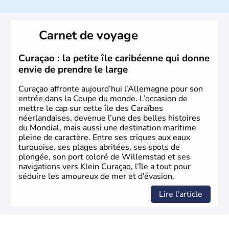
L'Allemagne est constituée de seize régions appelées
Länder, comme la Rhénanie, la Sarre ou la Saxe,
Carnet de voyage
lesquelles bénéficient d'une grande autonomie. Le pays
peut se targuer de grands noms qu'il a vu naître dans tous
les domaines, des arts à la politique en passant par la
Curaçao : la petite île caribéenne qui donne
philosophie. Hertz, Gutenberg, Heidegger, Thomas Mann,
envie de prendre le large
Herman Hesse ou bien Hegel en font partie.
Curaçao affronte aujourd’hui l’Allemagne pour son
entrée dans la Coupe du monde. L’occasion de
mettre le cap sur cette île des Caraïbes
néerlandaises, devenue l’une des belles histoires
du Mondial, mais aussi une destination maritime
pleine de caractère. Entre ses criques aux eaux
turquoise, ses plages abritées, ses spots de
plongée, son port coloré de Willemstad et ses
navigations vers Klein Curaçao, l’île a tout pour
séduire les amoureux de mer et d’évasion.
Lire l'article