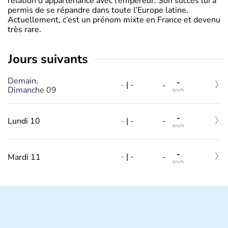
relation d’appartenance avec l’empereur. Son succès lui a
permis de se répandre dans toute l’Europe latine.
Actuellement, c’est un prénom mixte en France et devenu
très rare.
jours suivants
Demain,
-
-
|
-
-
Dimanche 09
km/h
-
-
|
-
Lundi 10
-
km/h
-
-
|
-
Mardi 11
-
km/h