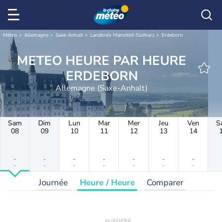
Météo
Allemagne
Saxe-Anhalt
Landkreis Mansfeld-Südharz
Erdeborn
METEO HEURE PAR HEURE
ERDEBORN
Allemagne (Saxe-Anhalt)
Sam
Dim
Lun
Mar
Mer
Jeu
Ven
S
08
09
10
11
12
13
14
-
-
-
-
-
-
-
-
-
-
-
-
-
-
Journée
Heure / Heure
Comparer