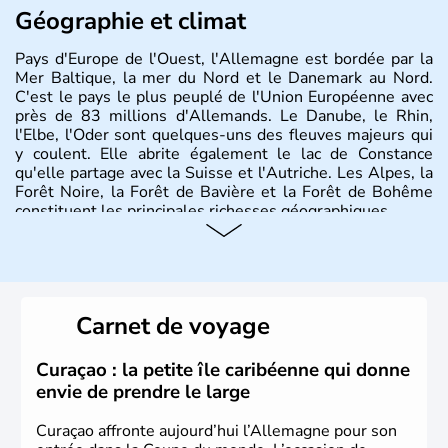
Géographie et climat
Pays d'Europe de l'Ouest, l'Allemagne est bordée par la
Mer Baltique, la mer du Nord et le Danemark au Nord.
C'est le pays le plus peuplé de l'Union Européenne avec
près de 83 millions d'Allemands. Le Danube, le Rhin,
l'Elbe, l'Oder sont quelques-uns des fleuves majeurs qui
y coulent. Elle abrite également le lac de Constance
qu'elle partage avec la Suisse et l'Autriche. Les Alpes, la
Forêt Noire, la Forêt de Bavière et la Forêt de Bohême
constituent les principales richesses géographiques.
Histoire et administration
L'Allemagne est constituée de seize régions appelées
Länder, comme la Rhénanie, la Sarre ou la Saxe,
Carnet de voyage
lesquelles bénéficient d'une grande autonomie. Le pays
peut se targuer de grands noms qu'il a vu naître dans tous
les domaines, des arts à la politique en passant par la
Curaçao : la petite île caribéenne qui donne
philosophie. Hertz, Gutenberg, Heidegger, Thomas Mann,
envie de prendre le large
Herman Hesse ou bien Hegel en font partie.
Curaçao affronte aujourd’hui l’Allemagne pour son