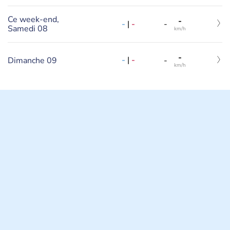
Ce week-end,
-
-
|
-
-
Samedi 08
km/h
-
-
|
-
Dimanche 09
-
km/h