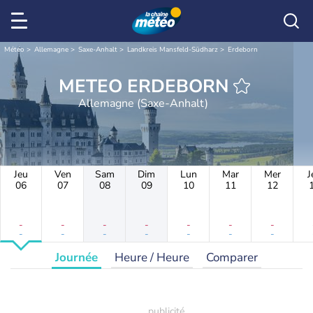
Météo
Allemagne
Saxe-Anhalt
Landkreis Mansfeld-Südharz
Erdeborn
METEO ERDEBORN
Allemagne (Saxe-Anhalt)
Jeu
Ven
Sam
Dim
Lun
Mar
Mer
J
06
07
08
09
10
11
12
-
-
-
-
-
-
-
-
-
-
-
-
-
-
Journée
Heure / Heure
Comparer