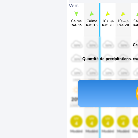
Vent
Calme
Calme
10
10
Ca
km/h
km/h
Raf. 15
Raf. 15
Raf. 20
Raf. 20
Raf
Ce
50%
50%
50%
50%
Quantité de précipitations, co
30%
30%
30%
30%
10%
10%
10%
10%
1900
1900
1900
1900
1
20%
20%
20%
20%
2
1000 lm
1000 lm
1000 lm
1000 lm
100
uv
uv
uv
uv
4
4
4
4
Modéré
Modéré
Modéré
Modéré
Mo