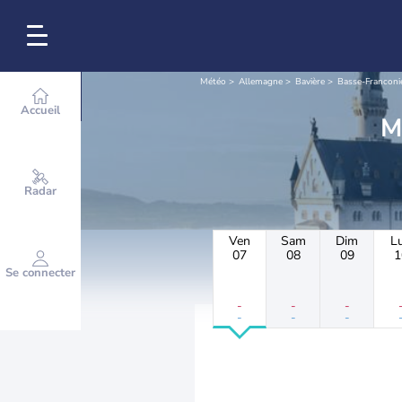
Météo
Allemagne
Bavière
Basse-Franconi
Accueil
Radar
Ven
Sam
Dim
L
07
08
09
1
Se connecter
-
-
-
-
-
-