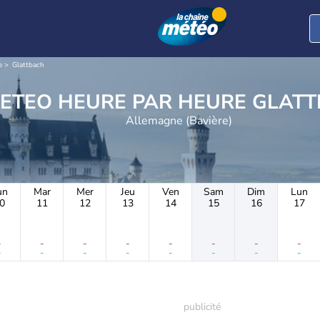
e
Glattbach
METEO HEURE PAR H
Allemagne (Bavière)
un
Mar
Mer
Jeu
Ven
Sam
Dim
Lun
0
11
12
13
14
15
16
17
-
-
-
-
-
-
-
-
-
-
-
-
-
-
-
-