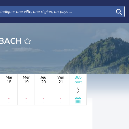
EURE GLATTBACH
Mar
Mer
Jeu
Ven
365
18
19
20
21
Jours
-
-
-
-
-
-
-
-