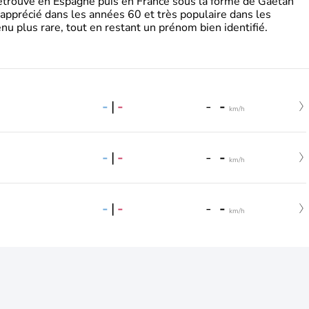
retrouve en Espagne puis en France sous la forme de Gaëtan
 apprécié dans les années 60 et très populaire dans les
nu plus rare, tout en restant un prénom bien identifié.
-
|
-
-
-
km/h
-
|
-
-
-
km/h
-
|
-
-
-
km/h