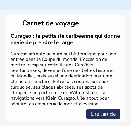
population y est supérieure à 6 millions et parle
l’allemand, langue officielle, mais aussi le dialecte
local, le
bavarois
. Contrairement au Nord de l’Allemagne,
le sud du pays est largement catholique et plutôt
Carnet de voyage
conservateur.
Curaçao : la petite île caribéenne qui donne
envie de prendre le large
Curaçao affronte aujourd’hui l’Allemagne pour son
entrée dans la Coupe du monde. L’occasion de
mettre le cap sur cette île des Caraïbes
néerlandaises, devenue l’une des belles histoires
du Mondial, mais aussi une destination maritime
pleine de caractère. Entre ses criques aux eaux
turquoise, ses plages abritées, ses spots de
plongée, son port coloré de Willemstad et ses
navigations vers Klein Curaçao, l’île a tout pour
séduire les amoureux de mer et d’évasion.
Lire l'article