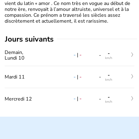
vient du latin « amor . Ce nom très en vogue au début de
notre ère, renvoyait à l’amour altruiste, universel et à la
compassion. Ce prénom a traversé les siècles assez
discrètement et actuellement, il est rarissime.
jours suivants
Demain,
-
-
|
-
-
Lundi 10
km/h
-
-
|
-
Mardi 11
-
km/h
-
-
|
-
Mercredi 12
-
km/h