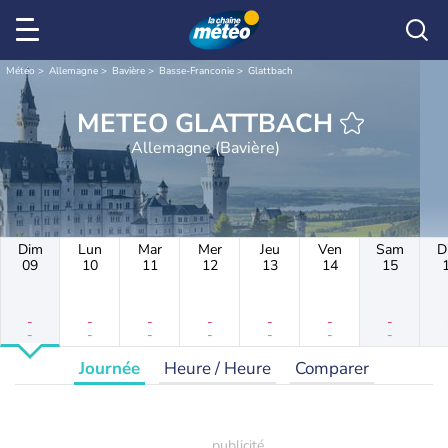
Météo
Allemagne
Bavière
Basse-Franconie
Glattbach
METEO GLATTBACH
Allemagne (Bavière)
Dim
Lun
Mar
Mer
Jeu
Ven
Sam
D
09
10
11
12
13
14
15
-
-
-
-
-
-
-
-
-
-
-
-
-
-
Journée
Heure / Heure
Comparer