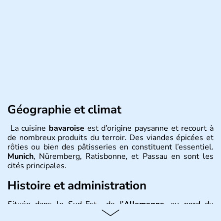
Géographie et climat
La cuisine
bavaroise
est d’origine paysanne et recourt à
de nombreux produits du terroir. Des viandes épicées et
rôties ou bien des pâtisseries en constituent l’essentiel.
Munich
, Nüremberg, Ratisbonne, et Passau en sont les
cités principales.
Histoire et administration
Située dans le Sud-Est de l’
Allemagne
, au nord du
Danube
, la
Bavière
fait partie des seize
Länder
. La