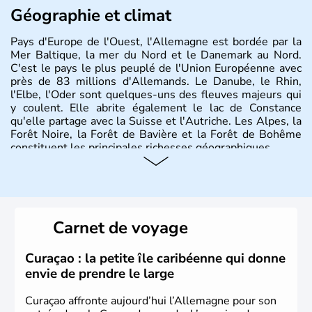
Géographie et climat
Pays d'Europe de l'Ouest, l'Allemagne est bordée par la
Mer Baltique, la mer du Nord et le Danemark au Nord.
C'est le pays le plus peuplé de l'Union Européenne avec
près de 83 millions d'Allemands. Le Danube, le Rhin,
l'Elbe, l'Oder sont quelques-uns des fleuves majeurs qui
y coulent. Elle abrite également le lac de Constance
qu'elle partage avec la Suisse et l'Autriche. Les Alpes, la
Forêt Noire, la Forêt de Bavière et la Forêt de Bohême
constituent les principales richesses géographiques.
Histoire et administration
L'Allemagne est constituée de seize régions appelées
Länder, comme la Rhénanie, la Sarre ou la Saxe,
Carnet de voyage
lesquelles bénéficient d'une grande autonomie. Le pays
peut se targuer de grands noms qu'il a vu naître dans tous
les domaines, des arts à la politique en passant par la
Curaçao : la petite île caribéenne qui donne
philosophie. Hertz, Gutenberg, Heidegger, Thomas Mann,
envie de prendre le large
Herman Hesse ou bien Hegel en font partie.
Curaçao affronte aujourd’hui l’Allemagne pour son