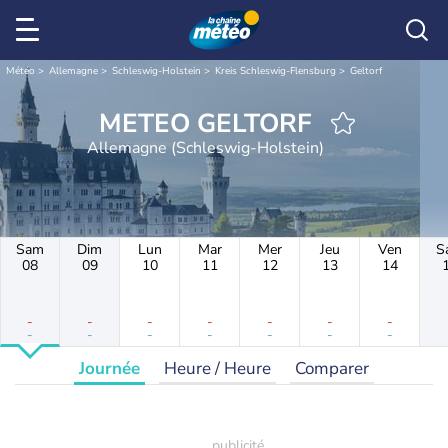
Météo
Allemagne
Schleswig-Holstein
Kreis Schleswig-Flensburg
Geltorf
METEO GELTORF
Allemagne (Schleswig-Holstein)
Sam
Dim
Lun
Mar
Mer
Jeu
Ven
S
08
09
10
11
12
13
14
-
-
-
-
-
-
-
-
-
-
-
-
-
-
Journée
Heure / Heure
Comparer