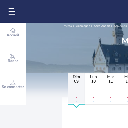
Météo
Allemagne
Saxe-Anhalt
Saalekreis
Accueil
Radar
Dim
Lun
Mar
M
09
10
11
1
Se connecter
-
-
-
-
-
-