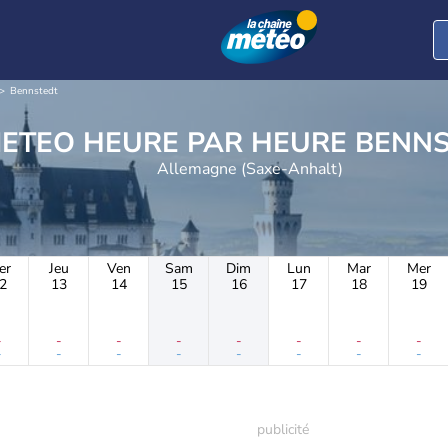
Bennstedt
METEO HEURE PAR H
Allemagne (Saxe-Anhalt)
er
Jeu
Ven
Sam
Dim
Lun
Mar
Mer
2
13
14
15
16
17
18
19
-
-
-
-
-
-
-
-
-
-
-
-
-
-
-
-