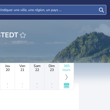
EURE BENNSTEDT
Jeu
Ven
Sam
Dim
365
20
21
22
23
Jours
-
-
-
-
-
-
-
-