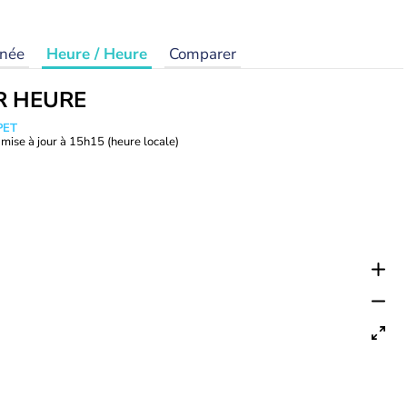
rnée
Heure / Heure
Comparer
R HEURE
PET
mise à jour à
15h15
(heure locale)