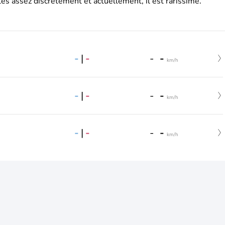
es assez discrètement et actuellement, il est rarissime.
-
|
-
-
-
km/h
-
|
-
-
-
km/h
-
|
-
-
-
km/h