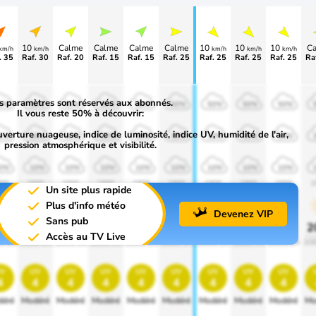
10
Calme
Calme
Calme
Calme
10
10
10
C
km/h
km/h
km/h
km/h
km/h
. 35
Raf. 30
Raf. 20
Raf. 15
Raf. 15
Raf. 25
Raf. 25
Raf. 25
Raf. 25
Ra
s paramètres sont réservés aux abonnés.
0%
50%
50%
50%
50%
50%
50%
50%
50%
Il vous reste 50% à découvrir:
uverture nuageuse, indice de luminosité, indice UV, humidité de l'air,
0%
30%
30%
30%
30%
30%
30%
30%
30%
pression atmosphérique et visibilité.
0%
10%
10%
10%
10%
10%
10%
10%
10%
00
1900
1900
1900
1900
1900
1900
1900
1900
1
Un site plus rapide
Plus d'info météo
Devenez VIP
Sans pub
0%
20%
20%
20%
20%
20%
20%
20%
20%
2
Accès au TV Live
0 lm
1000 lm
1000 lm
1000 lm
1000 lm
1000 lm
1000 lm
1000 lm
1000 lm
10
v
uv
uv
uv
uv
uv
uv
uv
uv
4
4
4
4
4
4
4
4
4
éré
Modéré
Modéré
Modéré
Modéré
Modéré
Modéré
Modéré
Modéré
Mo