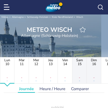
Météo
Allemagne
Schleswig-Holstein
Kreis Nordfriesland
Wisch
METEO WISCH
Allemagne (Schleswig-Holstein)
Lun
Mar
Mer
Jeu
Ven
Sam
Dim
L
10
11
12
13
14
15
16
-
-
-
-
-
-
-
-
-
-
-
-
-
-
Journée
Heure / Heure
Comparer