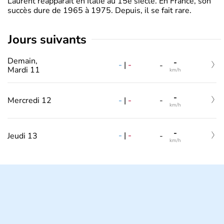
Laurent réapparait en Italie au 15e siècle. En France, son
succès dure de 1965 à 1975. Depuis, il se fait rare.
jours suivants
Demain,
-
-
|
-
-
Mardi 11
km/h
-
-
|
-
Mercredi 12
-
km/h
-
-
|
-
Jeudi 13
-
km/h