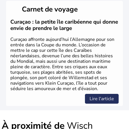
Länder, comme la Rhénanie, la Sarre ou la Saxe,
Carnet de voyage
lesquelles bénéficient d'une grande autonomie. Le pays
peut se targuer de grands noms qu'il a vu naître dans tous
les domaines, des arts à la politique en passant par la
Curaçao : la petite île caribéenne qui donne
philosophie. Hertz, Gutenberg, Heidegger, Thomas Mann,
envie de prendre le large
Herman Hesse ou bien Hegel en font partie.
Curaçao affronte aujourd’hui l’Allemagne pour son
entrée dans la Coupe du monde. L’occasion de
mettre le cap sur cette île des Caraïbes
néerlandaises, devenue l’une des belles histoires
du Mondial, mais aussi une destination maritime
pleine de caractère. Entre ses criques aux eaux
turquoise, ses plages abritées, ses spots de
plongée, son port coloré de Willemstad et ses
navigations vers Klein Curaçao, l’île a tout pour
séduire les amoureux de mer et d’évasion.
Lire l'article
À proximité de
Wisch