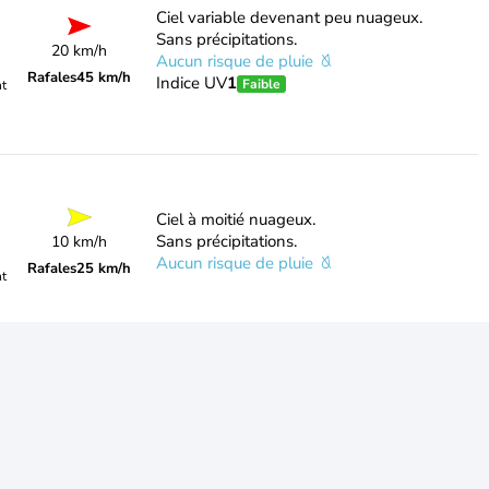
Ciel variable devenant peu nuageux.
Sans précipitations.
20 km/h
Aucun risque de pluie
Rafales
45 km/h
Indice UV
1
Faible
nt
Ciel à moitié nuageux.
Sans précipitations.
10 km/h
Aucun risque de pluie
Rafales
25 km/h
nt