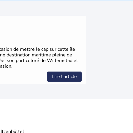
elles bénéficient d'une grande autonomie.
 noms qu'il a vu naître dans tous les
 en passant par la philosophie. Hertz,
n, Herman Hesse ou bien Hegel en font
sion de mettre le cap sur cette île
une destination maritime pleine de
gée, son port coloré de Willemstad et
asion.
Lire l'article
Itzenbüttel