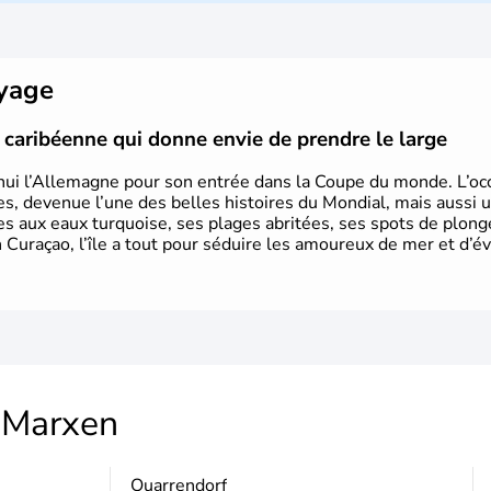
Rhénanie, la Sarre ou la Saxe, lesqu
Le pays peut se targuer de grands
domaines, des arts à la politique
Gutenberg, Heidegger, Thomas Man
oyage
partie.
le caribéenne qui donne envie de prendre le large
hui l’Allemagne pour son entrée dans la Coupe du monde. L’occa
s, devenue l’une des belles histoires du Mondial, mais aussi 
ues aux eaux turquoise, ses plages abritées, ses spots de plon
 Curaçao, l’île a tout pour séduire les amoureux de mer et d’év
Marxen
Quarrendorf