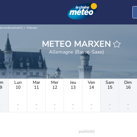
arrondissement)
Marxen
METEO MARXEN
Allemagne (Basse-Saxe)
im
Lun
Mar
Mer
Jeu
Ven
Sam
Dim
9
10
11
12
13
14
15
16
-
-
-
-
-
-
-
-
-
-
-
-
-
-
-
-