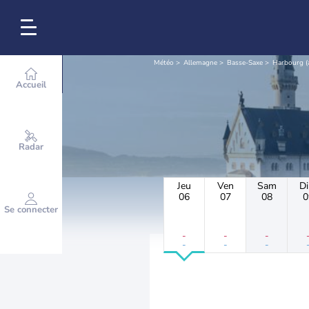
Météo
Allemagne
Basse-Saxe
Harbourg (
Accueil
Radar
Jeu
Ven
Sam
D
06
07
08
0
Se connecter
-
-
-
-
-
-