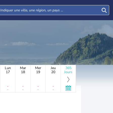
Lun
Mar
Mer
Jeu
365
17
18
19
20
Jours
-
-
-
-
-
-
-
-