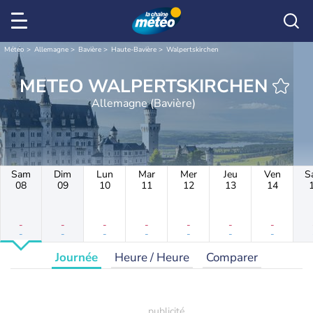
Météo
Allemagne
Bavière
Haute-Bavière
Walpertskirchen
METEO WALPERTSKIRCHEN
Allemagne (Bavière)
Sam
Dim
Lun
Mar
Mer
Jeu
Ven
S
08
09
10
11
12
13
14
-
-
-
-
-
-
-
-
-
-
-
-
-
-
Journée
Heure / Heure
Comparer