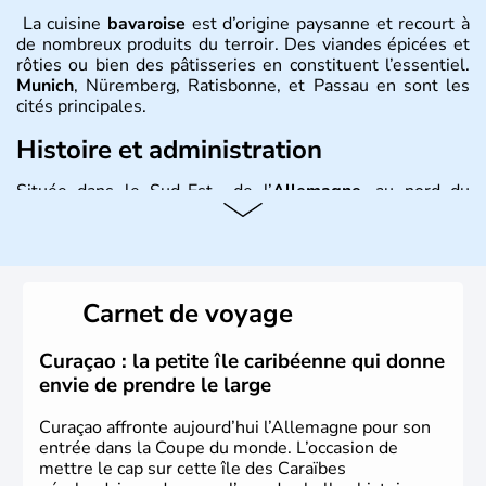
La cuisine
bavaroise
est d’origine paysanne et recourt à
de nombreux produits du terroir. Des viandes épicées et
rôties ou bien des pâtisseries en constituent l’essentiel.
Munich
, Nüremberg, Ratisbonne, et Passau en sont les
cités principales.
Histoire et administration
Située dans le Sud-Est de l’
Allemagne
, au nord du
Danube
, la
Bavière
fait partie des seize
Länder
. La
population y est supérieure à 6 millions et parle
l’allemand, langue officielle, mais aussi le dialecte
local, le
bavarois
. Contrairement au Nord de l’Allemagne,
le sud du pays est largement catholique et plutôt
Carnet de voyage
conservateur.
Curaçao : la petite île caribéenne qui donne
envie de prendre le large
Curaçao affronte aujourd’hui l’Allemagne pour son
entrée dans la Coupe du monde. L’occasion de
mettre le cap sur cette île des Caraïbes