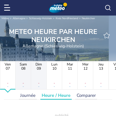
Météo
Allemagne
Schleswig-Holstein
Kreis Nordfriesland
Neukirchen
METEO HEURE PAR HEURE
NEUKIRCHEN
Allemagne (Schleswig-Holstein)
Ven
Sam
Dim
Lun
Mar
Mer
Jeu
V
07
08
09
10
11
12
13
-
-
-
-
-
-
-
-
-
-
-
-
-
-
Journée
Heure / Heure
Comparer