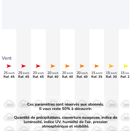
Vent
25
25
20
20
20
20
15
15
15
km/h
km/h
km/h
km/h
km/h
km/h
km/h
km/h
km/
Raf. 45
Raf. 45
Raf. 45
Raf. 40
Raf. 40
Raf. 40
Raf. 35
Raf. 30
Raf. 2
Ces paramètres sont réservés aux abonnés.
50%
50%
50%
50%
50%
50%
50%
50%
50%
Il vous reste 50% à découvrir:
Quantité de précipitations, couverture nuageuse, indice de
30%
30%
30%
30%
30%
30%
30%
30%
30%
luminosité, indice UV, humidité de l'air, pression
atmosphérique et visibilité.