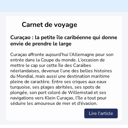
Histoire et administration
L'Allemagne est constituée de seize régions appelées
Länder, comme la Rhénanie, la Sarre ou la Saxe,
Carnet de voyage
lesquelles bénéficient d'une grande autonomie. Le pays
peut se targuer de grands noms qu'il a vu naître dans tous
les domaines, des arts à la politique en passant par la
Curaçao : la petite île caribéenne qui donne
philosophie. Hertz, Gutenberg, Heidegger, Thomas Mann,
envie de prendre le large
Herman Hesse ou bien Hegel en font partie.
Curaçao affronte aujourd’hui l’Allemagne pour son
entrée dans la Coupe du monde. L’occasion de
mettre le cap sur cette île des Caraïbes
néerlandaises, devenue l’une des belles histoires
du Mondial, mais aussi une destination maritime
pleine de caractère. Entre ses criques aux eaux
turquoise, ses plages abritées, ses spots de
plongée, son port coloré de Willemstad et ses
navigations vers Klein Curaçao, l’île a tout pour
séduire les amoureux de mer et d’évasion.
Lire l'article