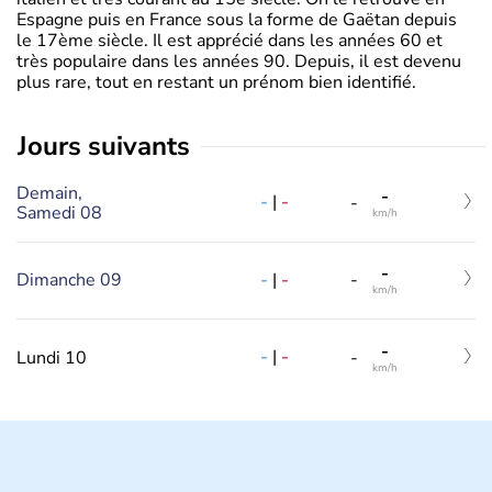
Espagne puis en France sous la forme de Gaëtan depuis
le 17ème siècle. Il est apprécié dans les années 60 et
très populaire dans les années 90. Depuis, il est devenu
plus rare, tout en restant un prénom bien identifié.
jours suivants
Demain,
-
-
|
-
-
Samedi 08
km/h
-
-
|
-
Dimanche 09
-
km/h
-
-
|
-
Lundi 10
-
km/h