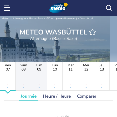
Météo
Allemagne
Basse-Saxe
Gifhorn (arrondissement)
Wasbüttel
METEO WASBÜTTEL
Allemagne (Basse-Saxe)
Ven
Sam
Dim
Lun
Mar
Mer
Jeu
V
07
08
09
10
11
12
13
-
-
-
-
-
-
-
-
-
-
-
-
-
-
Journée
Heure / Heure
Comparer