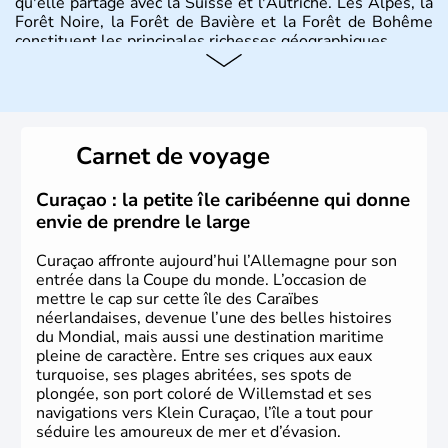
qu'elle partage avec la Suisse et l'Autriche. Les Alpes, la
Forêt Noire, la Forêt de Bavière et la Forêt de Bohême
constituent les principales richesses géographiques.
Histoire et administration
L'Allemagne est constituée de seize régions appelées
Länder, comme la Rhénanie, la Sarre ou la Saxe,
Carnet de voyage
lesquelles bénéficient d'une grande autonomie. Le pays
peut se targuer de grands noms qu'il a vu naître dans tous
les domaines, des arts à la politique en passant par la
Curaçao : la petite île caribéenne qui donne
philosophie. Hertz, Gutenberg, Heidegger, Thomas Mann,
envie de prendre le large
Herman Hesse ou bien Hegel en font partie.
Curaçao affronte aujourd’hui l’Allemagne pour son
entrée dans la Coupe du monde. L’occasion de
mettre le cap sur cette île des Caraïbes
néerlandaises, devenue l’une des belles histoires
du Mondial, mais aussi une destination maritime
pleine de caractère. Entre ses criques aux eaux
turquoise, ses plages abritées, ses spots de
plongée, son port coloré de Willemstad et ses
navigations vers Klein Curaçao, l’île a tout pour
séduire les amoureux de mer et d’évasion.