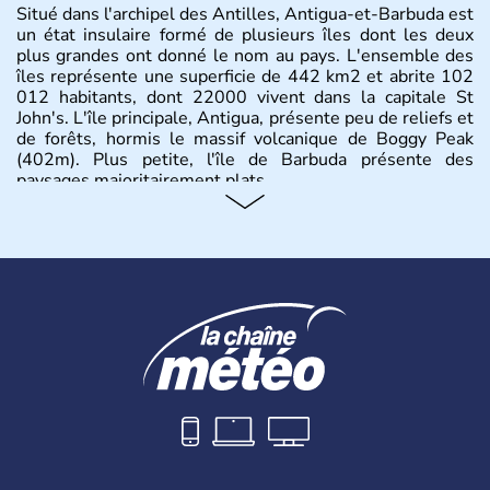
Situé dans l'archipel des Antilles, Antigua-et-Barbuda est
un état insulaire formé de plusieurs îles dont les deux
plus grandes ont donné le nom au pays. L'ensemble des
îles représente une superficie de 442 km2 et abrite 102
012 habitants, dont 22000 vivent dans la capitale St
John's. L'île principale, Antigua, présente peu de reliefs et
de forêts, hormis le massif volcanique de Boggy Peak
(402m). Plus petite, l'île de Barbuda présente des
paysages majoritairement plats.
Histoire et administration
Les premiers habitants de Barbuda connus, les Ciboneys,
remontent à 2400 avant notre ère, suivis par l'arrivée des
Arawaks et des Caraïbes. Et c'est en 1493 que
Christophe Colomb, débarquant sur l'ile entraîna une
colonisation espagnole, puis française et anglaise.
L'esclavage fut aboli en 1834. Le pays devint
indépendant en tant que Royaume du Commonwealth en
1981.