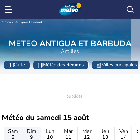
Météo
Antigua et Barbuda
METEO ANTIGUA ET BARBUDA
Antilles
Carte
Météo
des Régions
Villes principales
Météo du
samedi 15 août
Sam
Dim
Lun
Mar
Mer
Jeu
Ven
8
9
10
11
12
13
14