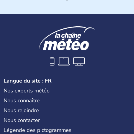
ses frontières avec le Chili à l'ouest, la Bolivie au nord-
ouest, le Paraguay au nord, le Brésil et l'Uruguay au nord-
est et à l'est, et l'océan Atlantique à l'est et à l'extrême
sud. Son nom vient du latin «argentum » signifiant «
argent ». La capitale a pour nom Buenos Aires. Le pays
est indépendant depuis 1816 et le peso est la monnaie
qu'utilisent les 40 millions d'habitants qui peuplent le
pays, les Argentins.
Langue du site : FR
Nos experts météo
Nous connaître
Nous rejoindre
Nous contacter
Légende des pictogrammes