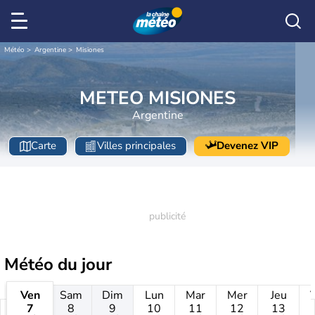
Météo
Argentine
Misiones
METEO MISIONES
Argentine
Carte
Villes principales
Devenez VIP
Météo
du jour
Ven
Sam
Dim
Lun
Mar
Mer
Jeu
7
8
9
10
11
12
13