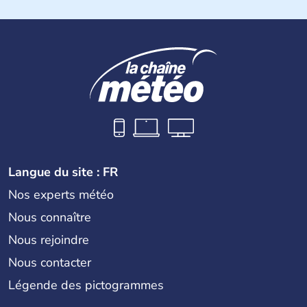
ouest, le Paraguay au nord, le Brésil et l'Uruguay au nord-
est et à l'est, et l'océan Atlantique à l'est et à l'extrême
sud. Son nom vient du latin «argentum » signifiant «
argent ». La capitale a pour nom Buenos Aires. Le pays
est indépendant depuis 1816 et le peso est la monnaie
qu'utilisent les 40 millions d'habitants qui peuplent le
pays, les Argentins.
Langue du site : FR
Nos experts météo
Nous connaître
Nous rejoindre
Nous contacter
Légende des pictogrammes