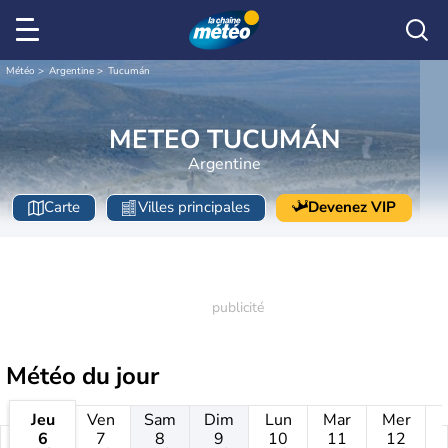
Météo
Argentine
Tucumán
METEO TUCUMÁN
Argentine
Carte
Villes principales
Devenez VIP
Météo
du jour
Jeu
Ven
Sam
Dim
Lun
Mar
Mer
6
7
8
9
10
11
12