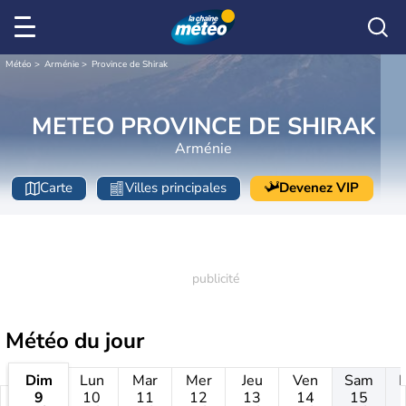
Météo
Arménie
Province de Shirak
METEO PROVINCE DE SHIRAK
Arménie
Carte
Villes principales
Devenez VIP
Météo
du jour
Dim
Lun
Mar
Mer
Jeu
Ven
Sam
9
10
11
12
13
14
15