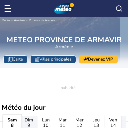
Météo
Arménie
Province de Armavir
METEO PROVINCE DE ARMAVIR
Arménie
Carte
Villes principales
Devenez VIP
Météo
du jour
Sam
Dim
Lun
Mar
Mer
Jeu
Ven
8
9
10
11
12
13
14