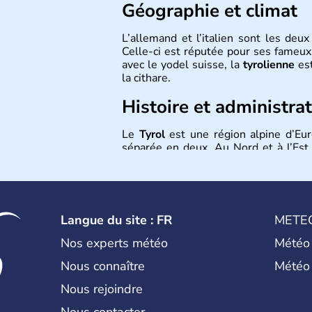
Géographie et climat
L’allemand et l’italien sont les deu
Celle-ci est réputée pour ses fameux 
avec le yodel suisse, la
tyrolienne
est
la cithare.
Histoire et administra
Le
Tyrol
est une région alpine d’Eur
séparée en deux. Au Nord et à l’Est l
italienne. Pour la première, les plus 
l’autre, la ville principale n’est autre 
Langue du site : FR
METE
Nos experts météo
Météo
Nous connaître
Météo
Nous rejoindre
Nous contacter