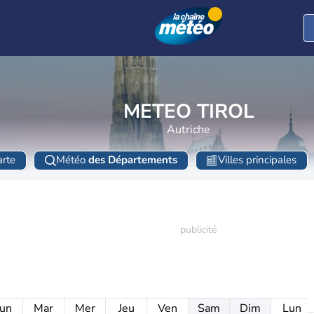
METEO TIROL
Autriche
rte
Météo
des Départements
Villes principales
un
Mar
Mer
Jeu
Ven
Sam
Dim
Lun