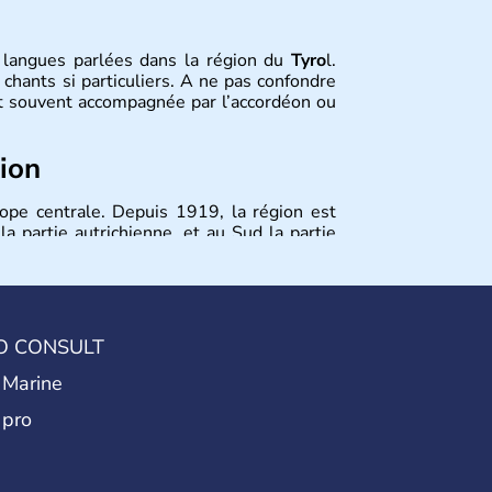
x langues parlées dans la région du
Tyro
l.
chants si particuliers. A ne pas confondre
 souvent accompagnée par l’accordéon ou
tion
ope centrale. Depuis 1919, la région est
a partie autrichienne, et au Sud la partie
grandes villes sont
Innsbruck
et
Lienz
. Pour
que
Trente
.
O CONSULT
 Marine
 pro