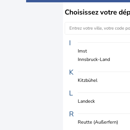
Choisissez
votre dé
I
Imst
Innsbruck-Land
K
Kitzbühel
L
Landeck
R
Reutte (Außerfern)