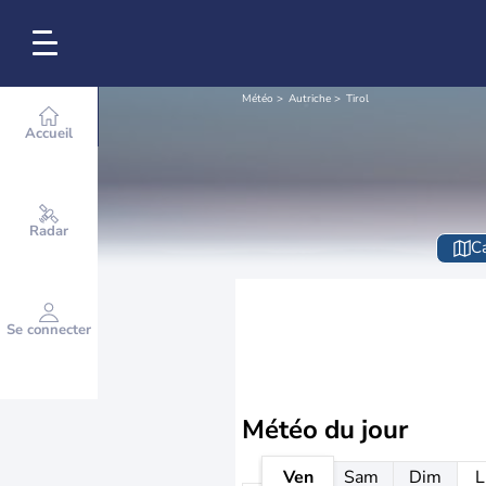
Météo
Autriche
Tirol
Accueil
Radar
Ca
Se connecter
Météo
du jour
Ven
Sam
Dim
L