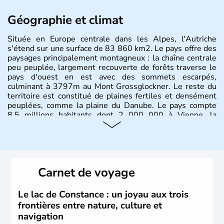
Géographie et climat
Située en Europe centrale dans les Alpes, l'Autriche
s'étend sur une surface de 83 860 km2. Le pays offre des
paysages principalement montagneux : la chaîne centrale
peu peuplée, largement recouverte de forêts traverse le
pays d'ouest en est avec des sommets escarpés,
culminant à 3797m au Mont Grossglockner. Le reste du
territoire est constitué de plaines fertiles et densément
peuplées, comme la plaine du Danube. Le pays compte
8.5 millions habitants dont 2 000 000 à Vienne, la
capitale.
Histoire et administration
Peuplée durant l'Antiquité par les Celtes, l'Autriche
Carnet de voyage
compte aujourd'hui plus de 8 millions d'habitants.
L'Autriche a donné naissance à de nombreux artistes :
Mozart, Schubert, le psychanalyste Freud, Romy
Le lac de Constance : un joyau aux trois
Schneider, Arnold Schwarzenegger, Anton Bruckner,
frontières entre nature, culture et
Gustav Mahler font partie des Autrichiens les plus
navigation
marquants de ces dernières décennies.