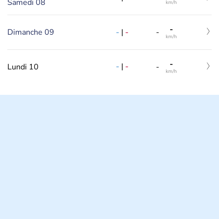
Samedi 08
km/h
-
-
|
-
Dimanche 09
-
km/h
-
-
|
-
Lundi 10
-
km/h