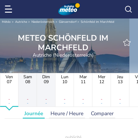
Météo
Autriche
Niederösterreich
Gänserndorf
Schönfeld im Marchfeld
METEO SCHÖNFELD IM
MARCHFELD
Autriche (Niederösterreich)
Ven
Sam
Dim
Lun
Mar
Mer
Jeu
V
07
08
09
10
11
12
13
-
-
-
-
-
-
-
-
-
-
-
-
-
-
Journée
Heure / Heure
Comparer