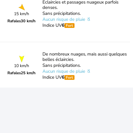
Eclaircies et passages nuageux parfois
denses.
Sans précipitations.
15 km/h
Aucun risque de pluie
Rafales
30 km/h
Indice UV
6
Fort
De nombreux nuages, mais aussi quelques
belles éclaircies.
Sans précipitations.
10 km/h
Aucun risque de pluie
Rafales
25 km/h
Indice UV
6
Fort