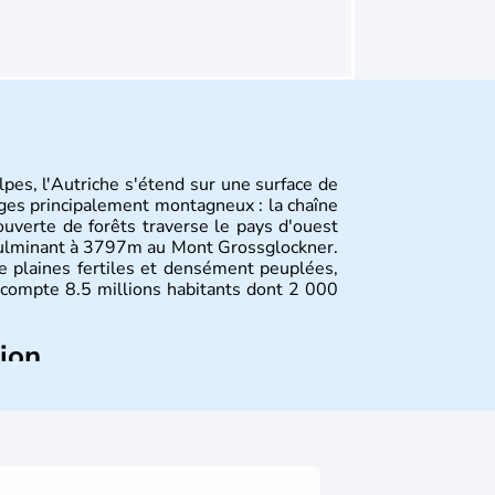
pes, l'Autriche s'étend sur une surface de
ges principalement montagneux : la chaîne
uverte de forêts traverse le pays d'ouest
culminant à 3797m au Mont Grossglockner.
de plaines fertiles et densément peuplées,
compte 8.5 millions habitants dont 2 000
tion
ltes, l'Autriche compte aujourd'hui plus de
 donné naissance à de nombreux artistes :
yste Freud, Romy Schneider, Arnold
av Mahler font partie des Autrichiens les
nnies.