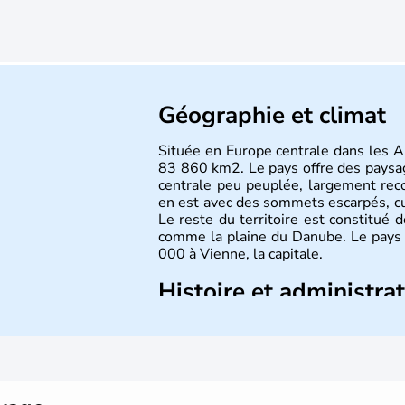
Géographie et climat
Située en Europe centrale dans les Al
83 860 km2. Le pays offre des paysa
centrale peu peuplée, largement reco
en est avec des sommets escarpés, 
Le reste du territoire est constitué 
comme la plaine du Danube. Le pays 
000 à Vienne, la capitale.
Histoire et administra
Peuplée durant l'Antiquité par les Ce
8 millions d'habitants. L'Autriche a
Mozart, Schubert, le psychanal
Schwarzenegger, Anton Bruckner, Gust
plus marquants de ces dernières déce