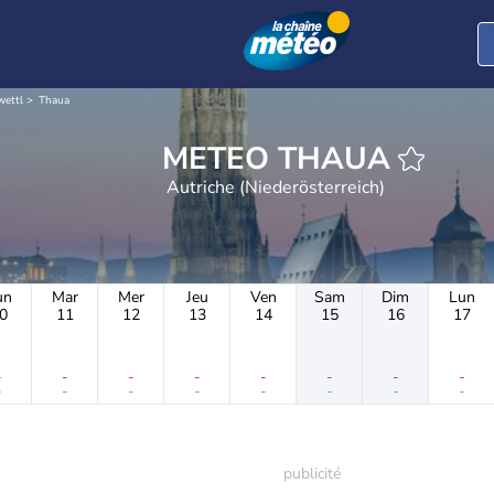
wettl
Thaua
METEO THAUA
Autriche (Niederösterreich)
un
Mar
Mer
Jeu
Ven
Sam
Dim
Lun
0
11
12
13
14
15
16
17
-
-
-
-
-
-
-
-
-
-
-
-
-
-
-
-