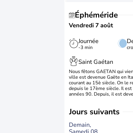
Éphéméride
Vendredi 7 août
Journée
De
-3 min
cr
Saint Gaétan
Nous fêtons GAETAN qui vient du
ville est devenue Gaëte en Ita
courant au 15è siècle. On le 
depuis le 17ème siècle. Il est
années 90. Depuis, il est deve
jours suivants
Demain,
Samedi 08