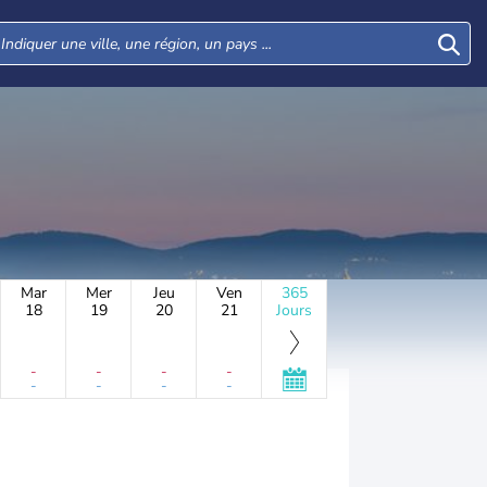
Mar
Mer
Jeu
Ven
365
18
19
20
21
Jours
-
-
-
-
-
-
-
-