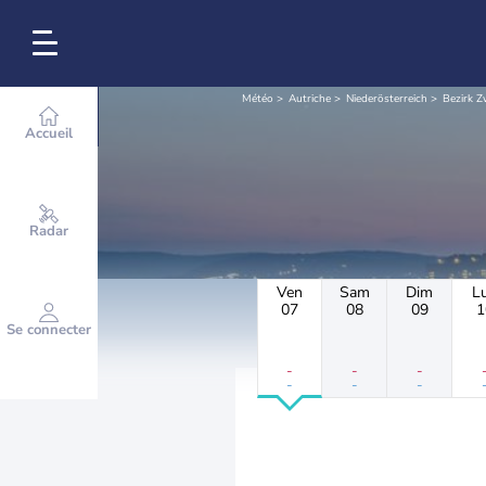
Météo
Autriche
Niederösterreich
Bezirk Z
Accueil
Radar
Ven
Sam
Dim
L
07
08
09
1
Se connecter
-
-
-
-
-
-