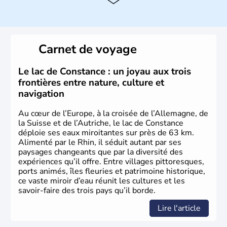
capitale.
Histoire et administration
Peuplée durant l'Antiquité par les Celtes, l'Autriche
Carnet de voyage
compte aujourd'hui plus de 8 millions d'habitants.
L'Autriche a donné naissance à de nombreux artistes :
Mozart, Schubert, le psychanalyste Freud, Romy
Le lac de Constance : un joyau aux trois
Schneider, Arnold Schwarzenegger, Anton Bruckner,
frontières entre nature, culture et
Gustav Mahler font partie des Autrichiens les plus
navigation
marquants de ces dernières décennies.
Au cœur de l’Europe, à la croisée de l’Allemagne, de
la Suisse et de l’Autriche, le lac de Constance
déploie ses eaux miroitantes sur près de 63 km.
Alimenté par le Rhin, il séduit autant par ses
paysages changeants que par la diversité des
expériences qu’il offre. Entre villages pittoresques,
ports animés, îles fleuries et patrimoine historique,
ce vaste miroir d’eau réunit les cultures et les
savoir-faire des trois pays qu’il borde.
Lire l'article