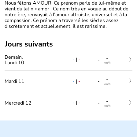
Nous fêtons AMOUR. Ce prénom parle de lui-même et
vient du latin « amor . Ce nom très en vogue au début de
notre ère, renvoyait à l’amour altruiste, universel et à la
compassion. Ce prénom a traversé les siècles assez
discrètement et actuellement, il est rarissime.
jours suivants
Demain,
-
-
|
-
-
Lundi 10
km/h
-
-
|
-
Mardi 11
-
km/h
-
-
|
-
Mercredi 12
-
km/h