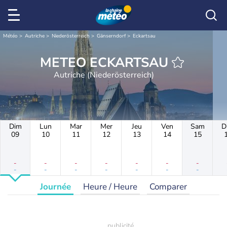
Météo
Autriche
Niederösterreich
Gänserndorf
Eckartsau
METEO ECKARTSAU
Autriche (Niederösterreich)
Dim
Lun
Mar
Mer
Jeu
Ven
Sam
D
09
10
11
12
13
14
15
-
-
-
-
-
-
-
-
-
-
-
-
-
-
Journée
Heure / Heure
Comparer