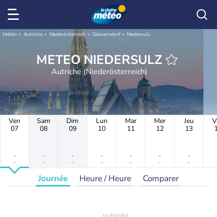
Météo
Autriche
Niederösterreich
Gänserndorf
Niedersulz
METEO NIEDERSULZ
Autriche (Niederösterreich)
Ven
Sam
Dim
Lun
Mar
Mer
Jeu
V
07
08
09
10
11
12
13
-
-
-
-
-
-
-
-
-
-
-
-
-
-
Journée
Heure / Heure
Comparer