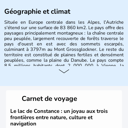
Géographie et climat
Située en Europe centrale dans les Alpes, l'Autriche
s'étend sur une surface de 83 860 km2. Le pays offre des
paysages principalement montagneux : la chaîne centrale
peu peuplée, largement recouverte de forêts traverse le
pays d'ouest en est avec des sommets escarpés,
culminant à 3797m au Mont Grossglockner. Le reste du
territoire est constitué de plaines fertiles et densément
peuplées, comme la plaine du Danube. Le pays compte
8.5 millions habitants dont 2 000 000 à Vienne, la
capitale.
Histoire et administration
Peuplée durant l'Antiquité par les Celtes, l'Autriche
Carnet de voyage
compte aujourd'hui plus de 8 millions d'habitants.
L'Autriche a donné naissance à de nombreux artistes :
Mozart, Schubert, le psychanalyste Freud, Romy
Le lac de Constance : un joyau aux trois
Schneider, Arnold Schwarzenegger, Anton Bruckner,
frontières entre nature, culture et
Gustav Mahler font partie des Autrichiens les plus
navigation
marquants de ces dernières décennies.