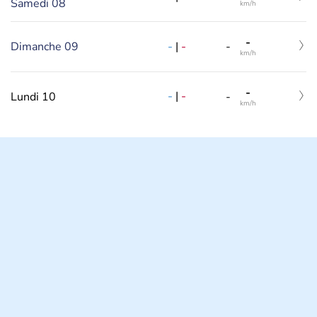
Samedi 08
km/h
-
-
|
-
Dimanche 09
-
km/h
-
-
|
-
Lundi 10
-
km/h