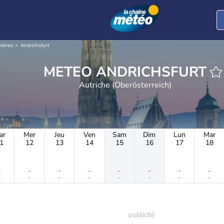
nkreis
Andrichsfurt
METEO ANDRICHSFURT
Autriche (Oberösterreich)
ar
Mer
Jeu
Ven
Sam
Dim
Lun
Mar
1
12
13
14
15
16
17
18
-
-
-
-
-
-
-
-
-
-
-
-
-
-
-
-