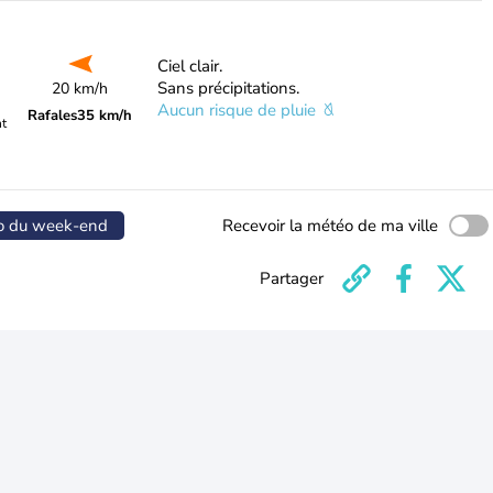
Ciel clair.
Sans précipitations.
20 km/h
Aucun risque de pluie
Rafales
35 km/h
nt
o du week-end
Recevoir la météo de ma ville
Partager