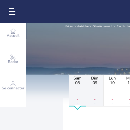
Météo
Autriche
Oberösterreich
Ried im In
Accueil
Radar
Sam
Dim
Lun
M
08
09
10
1
Se connecter
-
-
-
-
-
-