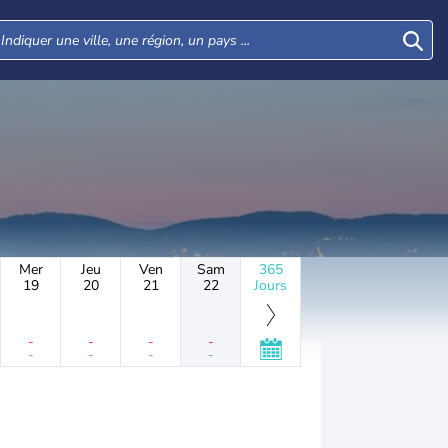
Mer
Jeu
Ven
Sam
365
19
20
21
22
Jours
-
-
-
-
-
-
-
-