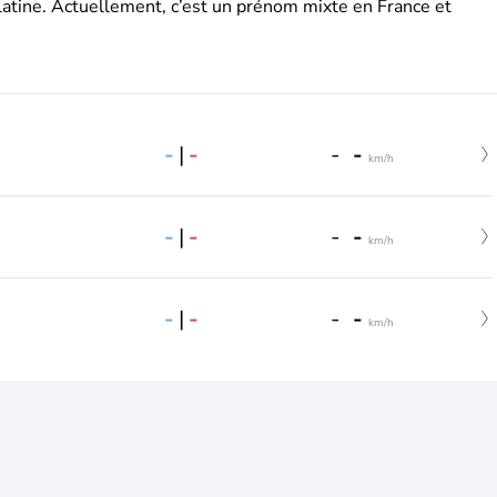
latine. Actuellement, c’est un prénom mixte en France et
-
|
-
-
-
km/h
-
|
-
-
-
km/h
-
|
-
-
-
km/h