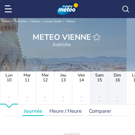
Météo
Autriche
Vienne
Innere Stadt
Vienne
METEO VIENNE
Autriche
Lun
Mar
Mer
Jeu
Ven
Sam
Dim
L
10
11
12
13
14
15
16
-
-
-
-
-
-
-
-
-
-
-
-
-
-
Journée
Heure / Heure
Comparer