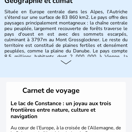
Géographie et climat
Située en Europe centrale dans les Alpes, l'Autriche
s'étend sur une surface de 83 860 km2. Le pays offre des
paysages principalement montagneux : la chaîne centrale
peu peuplée, largement recouverte de forêts traverse le
pays d'ouest en est avec des sommets escarpés,
culminant à 3797m au Mont Grossglockner. Le reste du
territoire est constitué de plaines fertiles et densément
peuplées, comme la plaine du Danube. Le pays compte
8.5 millions habitants dont 2 000 000 à Vienne, la
capitale.
Histoire et administration
Peuplée durant l'Antiquité par les Celtes, l'Autriche
Carnet de voyage
compte aujourd'hui plus de 8 millions d'habitants.
L'Autriche a donné naissance à de nombreux artistes :
Mozart, Schubert, le psychanalyste Freud, Romy
Le lac de Constance : un joyau aux trois
Schneider, Arnold Schwarzenegger, Anton Bruckner,
frontières entre nature, culture et
Gustav Mahler font partie des Autrichiens les plus
navigation
marquants de ces dernières décennies.
Au cœur de l’Europe, à la croisée de l’Allemagne, de