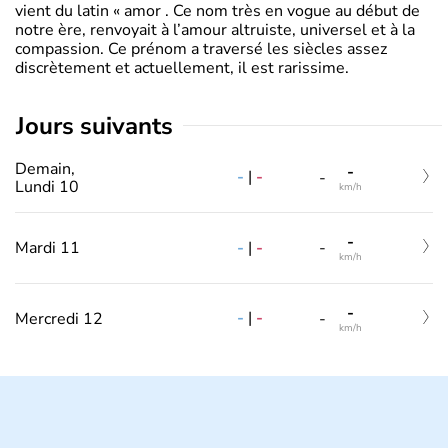
vient du latin « amor . Ce nom très en vogue au début de
notre ère, renvoyait à l’amour altruiste, universel et à la
compassion. Ce prénom a traversé les siècles assez
discrètement et actuellement, il est rarissime.
jours suivants
Demain,
-
-
|
-
-
Lundi 10
km/h
-
-
|
-
Mardi 11
-
km/h
-
-
|
-
Mercredi 12
-
km/h