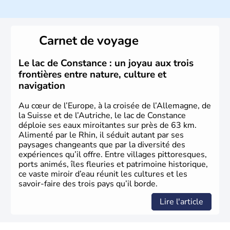
Histoire et administration
Peuplée durant l'Antiquité par les Celtes, l'Autriche
Carnet de voyage
compte aujourd'hui plus de 8 millions d'habitants.
L'Autriche a donné naissance à de nombreux artistes :
Mozart, Schubert, le psychanalyste Freud, Romy
Le lac de Constance : un joyau aux trois
Schneider, Arnold Schwarzenegger, Anton Bruckner,
frontières entre nature, culture et
Gustav Mahler font partie des Autrichiens les plus
navigation
marquants de ces dernières décennies.
Au cœur de l’Europe, à la croisée de l’Allemagne, de
la Suisse et de l’Autriche, le lac de Constance
déploie ses eaux miroitantes sur près de 63 km.
Alimenté par le Rhin, il séduit autant par ses
paysages changeants que par la diversité des
expériences qu’il offre. Entre villages pittoresques,
ports animés, îles fleuries et patrimoine historique,
ce vaste miroir d’eau réunit les cultures et les
savoir-faire des trois pays qu’il borde.
Lire l'article