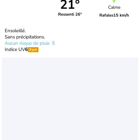
21°
Calme
Ressenti 26°
Rafales
15 km/h
Ensoleillé.
Sans précipitations.
Aucun risque de pluie
Indice UV
6
Fort