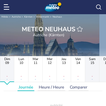
Météo
Autriche
Kärnten
Völkermarkt
Neuhaus
METEO NEUHAUS
Autriche (Kärnten)
Dim
Lun
Mar
Mer
Jeu
Ven
Sam
D
09
10
11
12
13
14
15
-
-
-
-
-
-
-
-
-
-
-
-
-
-
Journée
Heure / Heure
Comparer