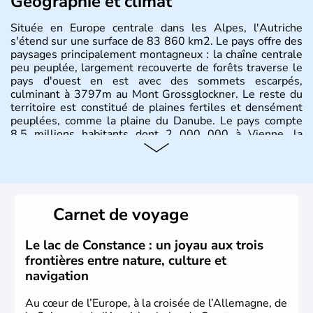
Géographie et climat
Située en Europe centrale dans les Alpes, l'Autriche
s'étend sur une surface de 83 860 km2. Le pays offre des
paysages principalement montagneux : la chaîne centrale
peu peuplée, largement recouverte de forêts traverse le
pays d'ouest en est avec des sommets escarpés,
culminant à 3797m au Mont Grossglockner. Le reste du
territoire est constitué de plaines fertiles et densément
peuplées, comme la plaine du Danube. Le pays compte
8.5 millions habitants dont 2 000 000 à Vienne, la
capitale.
Histoire et administration
Peuplée durant l'Antiquité par les Celtes, l'Autriche
Carnet de voyage
compte aujourd'hui plus de 8 millions d'habitants.
L'Autriche a donné naissance à de nombreux artistes :
Mozart, Schubert, le psychanalyste Freud, Romy
Le lac de Constance : un joyau aux trois
Schneider, Arnold Schwarzenegger, Anton Bruckner,
frontières entre nature, culture et
Gustav Mahler font partie des Autrichiens les plus
navigation
marquants de ces dernières décennies.
Au cœur de l’Europe, à la croisée de l’Allemagne, de