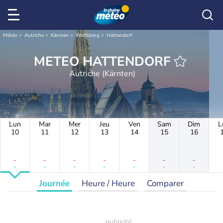
Météo
Autriche
Kärnten
Wolfsberg
Hattendorf
METEO HATTENDORF
Autriche (Kärnten)
Lun
Mar
Mer
Jeu
Ven
Sam
Dim
L
10
11
12
13
14
15
16
-
-
-
-
-
-
-
-
-
-
-
-
-
-
Journée
Heure / Heure
Comparer