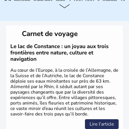
8.5 millions habitants dont 2 000 000 à Vienne, la
capitale.
Histoire et administration
Peuplée durant l'Antiquité par les Celtes, l'Autriche
Carnet de voyage
compte aujourd'hui plus de 8 millions d'habitants.
L'Autriche a donné naissance à de nombreux artistes :
Mozart, Schubert, le psychanalyste Freud, Romy
Le lac de Constance : un joyau aux trois
Schneider, Arnold Schwarzenegger, Anton Bruckner,
frontières entre nature, culture et
Gustav Mahler font partie des Autrichiens les plus
navigation
marquants de ces dernières décennies.
Au cœur de l’Europe, à la croisée de l’Allemagne, de
la Suisse et de l’Autriche, le lac de Constance
déploie ses eaux miroitantes sur près de 63 km.
Alimenté par le Rhin, il séduit autant par ses
paysages changeants que par la diversité des
expériences qu’il offre. Entre villages pittoresques,
ports animés, îles fleuries et patrimoine historique,
ce vaste miroir d’eau réunit les cultures et les
savoir-faire des trois pays qu’il borde.
Lire l'article