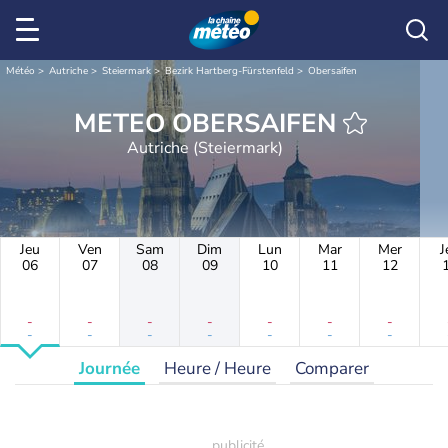
Météo
Autriche
Steiermark
Bezirk Hartberg-Fürstenfeld
Obersaifen
METEO OBERSAIFEN
Autriche (Steiermark)
Jeu
Ven
Sam
Dim
Lun
Mar
Mer
J
06
07
08
09
10
11
12
-
-
-
-
-
-
-
-
-
-
-
-
-
-
Journée
Heure / Heure
Comparer