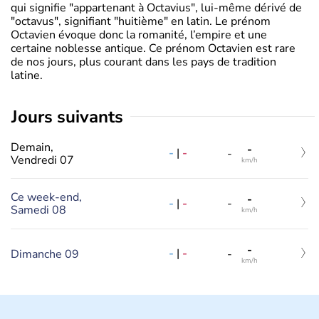
qui signifie "appartenant à Octavius", lui-même dérivé de
"octavus", signifiant "huitième" en latin. Le prénom
Octavien évoque donc la romanité, l’empire et une
certaine noblesse antique. Ce prénom Octavien est rare
de nos jours, plus courant dans les pays de tradition
latine.
jours suivants
Demain,
-
-
|
-
-
Vendredi 07
km/h
Ce week-end,
-
-
|
-
-
Samedi 08
km/h
-
-
|
-
Dimanche 09
-
km/h