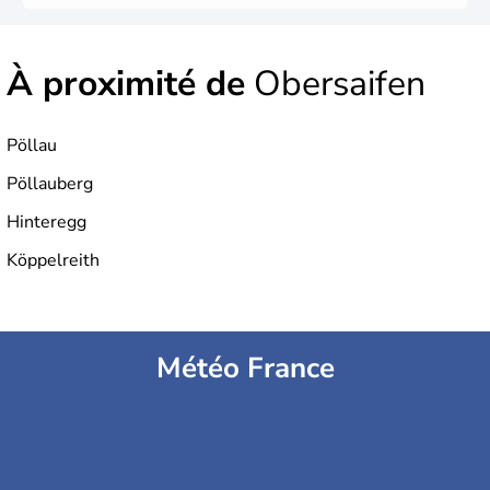
À proximité de
Obersaifen
Pöllau
Pöllauberg
Hinteregg
Köppelreith
Météo France