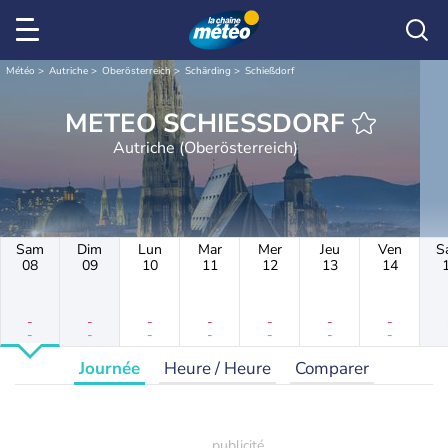
Météo
Autriche
Oberösterreich
Schärding
Schießdorf
METEO SCHIESSDORF
Autriche (Oberösterreich)
Sam
Dim
Lun
Mar
Mer
Jeu
Ven
S
08
09
10
11
12
13
14
-
-
-
-
-
-
-
-
-
-
-
-
-
-
Journée
Heure / Heure
Comparer