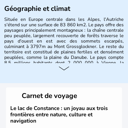
Géographie et climat
Située en Europe centrale dans les Alpes, l'Autriche
s'étend sur une surface de 83 860 km2. Le pays offre des
paysages principalement montagneux : la chaîne centrale
peu peuplée, largement recouverte de forêts traverse le
pays d'ouest en est avec des sommets escarpés,
culminant à 3797m au Mont Grossglockner. Le reste du
territoire est constitué de plaines fertiles et densément
peuplées, comme la plaine du Danube. Le pays compte
8.5 millions habitants dont 2 000 000 à Vienne, la
capitale.
Histoire et administration
Peuplée durant l'Antiquité par les Celtes, l'Autriche
Carnet de voyage
compte aujourd'hui plus de 8 millions d'habitants.
L'Autriche a donné naissance à de nombreux artistes :
Mozart, Schubert, le psychanalyste Freud, Romy
Le lac de Constance : un joyau aux trois
Schneider, Arnold Schwarzenegger, Anton Bruckner,
frontières entre nature, culture et
Gustav Mahler font partie des Autrichiens les plus
navigation
marquants de ces dernières décennies.