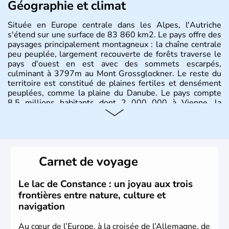
Géographie et climat
Située en Europe centrale dans les Alpes, l'Autriche
s'étend sur une surface de 83 860 km2. Le pays offre des
paysages principalement montagneux : la chaîne centrale
peu peuplée, largement recouverte de forêts traverse le
pays d'ouest en est avec des sommets escarpés,
culminant à 3797m au Mont Grossglockner. Le reste du
territoire est constitué de plaines fertiles et densément
peuplées, comme la plaine du Danube. Le pays compte
8.5 millions habitants dont 2 000 000 à Vienne, la
capitale.
Histoire et administration
Peuplée durant l'Antiquité par les Celtes, l'Autriche
Carnet de voyage
compte aujourd'hui plus de 8 millions d'habitants.
L'Autriche a donné naissance à de nombreux artistes :
Mozart, Schubert, le psychanalyste Freud, Romy
Le lac de Constance : un joyau aux trois
Schneider, Arnold Schwarzenegger, Anton Bruckner,
frontières entre nature, culture et
Gustav Mahler font partie des Autrichiens les plus
navigation
marquants de ces dernières décennies.
Au cœur de l’Europe, à la croisée de l’Allemagne, de