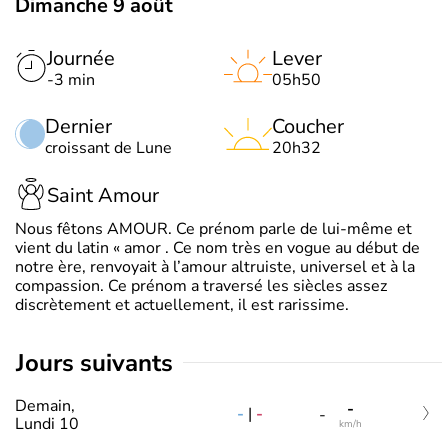
Dimanche 9 août
Journée
Lever
-3 min
05h50
Dernier
Coucher
croissant de Lune
20h32
Saint Amour
Nous fêtons AMOUR. Ce prénom parle de lui-même et
vient du latin « amor . Ce nom très en vogue au début de
notre ère, renvoyait à l’amour altruiste, universel et à la
compassion. Ce prénom a traversé les siècles assez
discrètement et actuellement, il est rarissime.
jours suivants
Demain,
-
-
|
-
-
Lundi 10
km/h