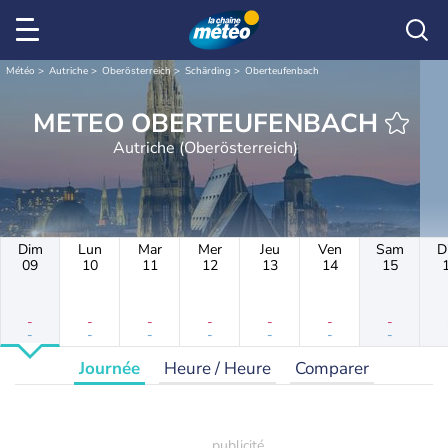
Météo
Autriche
Oberösterreich
Schärding
Oberteufenbach
METEO OBERTEUFENBACH
Autriche (Oberösterreich)
Dim
Lun
Mar
Mer
Jeu
Ven
Sam
D
09
10
11
12
13
14
15
-
-
-
-
-
-
-
-
-
-
-
-
-
-
Journée
Heure / Heure
Comparer