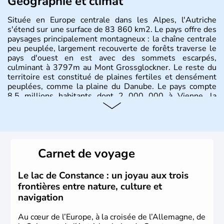
Géographie et climat
Située en Europe centrale dans les Alpes, l'Autriche
s'étend sur une surface de 83 860 km2. Le pays offre des
paysages principalement montagneux : la chaîne centrale
peu peuplée, largement recouverte de forêts traverse le
pays d'ouest en est avec des sommets escarpés,
culminant à 3797m au Mont Grossglockner. Le reste du
territoire est constitué de plaines fertiles et densément
peuplées, comme la plaine du Danube. Le pays compte
8.5 millions habitants dont 2 000 000 à Vienne, la
capitale.
Histoire et administration
Peuplée durant l'Antiquité par les Celtes, l'Autriche
Carnet de voyage
compte aujourd'hui plus de 8 millions d'habitants.
L'Autriche a donné naissance à de nombreux artistes :
Mozart, Schubert, le psychanalyste Freud, Romy
Le lac de Constance : un joyau aux trois
Schneider, Arnold Schwarzenegger, Anton Bruckner,
frontières entre nature, culture et
Gustav Mahler font partie des Autrichiens les plus
navigation
marquants de ces dernières décennies.
Au cœur de l’Europe, à la croisée de l’Allemagne, de