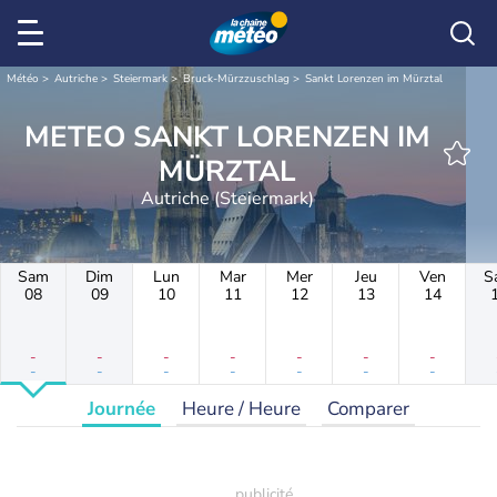
Météo
Autriche
Steiermark
Bruck-Mürzzuschlag
Sankt Lorenzen im Mürztal
METEO SANKT LORENZEN IM
MÜRZTAL
Autriche (Steiermark)
Sam
Dim
Lun
Mar
Mer
Jeu
Ven
S
08
09
10
11
12
13
14
-
-
-
-
-
-
-
-
-
-
-
-
-
-
Journée
Heure / Heure
Comparer