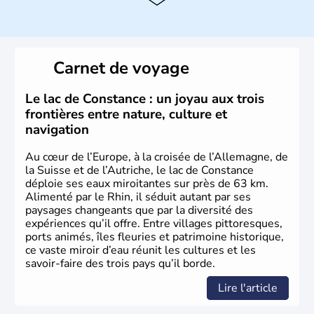
capitale.
Histoire et administration
Peuplée durant l'Antiquité par les Celtes, l'Autriche
Carnet de voyage
compte aujourd'hui plus de 8 millions d'habitants.
L'Autriche a donné naissance à de nombreux artistes :
Mozart, Schubert, le psychanalyste Freud, Romy
Le lac de Constance : un joyau aux trois
Schneider, Arnold Schwarzenegger, Anton Bruckner,
frontières entre nature, culture et
Gustav Mahler font partie des Autrichiens les plus
navigation
marquants de ces dernières décennies.
Au cœur de l’Europe, à la croisée de l’Allemagne, de
la Suisse et de l’Autriche, le lac de Constance
déploie ses eaux miroitantes sur près de 63 km.
Alimenté par le Rhin, il séduit autant par ses
paysages changeants que par la diversité des
expériences qu’il offre. Entre villages pittoresques,
ports animés, îles fleuries et patrimoine historique,
ce vaste miroir d’eau réunit les cultures et les
savoir-faire des trois pays qu’il borde.
Lire l'article