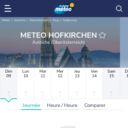
Météo
Autriche
Oberösterreich
Perg
Hofkirchen
METEO HOFKIRCHEN
Autriche (Oberösterreich)
Dim
Lun
Mar
Mer
Jeu
Ven
Sam
D
09
10
11
12
13
14
15
-
-
-
-
-
-
-
-
-
-
-
-
-
-
Journée
Heure / Heure
Comparer