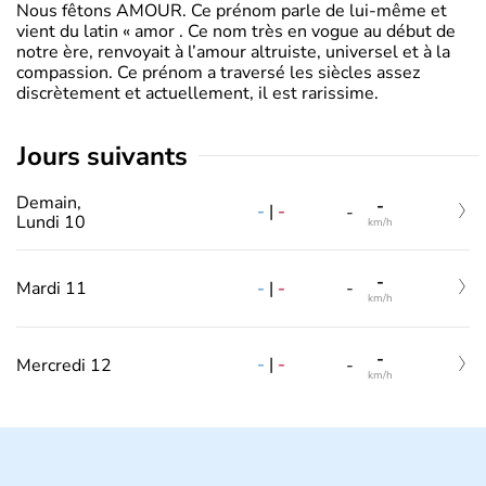
Nous fêtons AMOUR. Ce prénom parle de lui-même et
vient du latin « amor . Ce nom très en vogue au début de
notre ère, renvoyait à l’amour altruiste, universel et à la
compassion. Ce prénom a traversé les siècles assez
discrètement et actuellement, il est rarissime.
jours suivants
Demain,
-
-
|
-
-
Lundi 10
km/h
-
-
|
-
Mardi 11
-
km/h
-
-
|
-
Mercredi 12
-
km/h