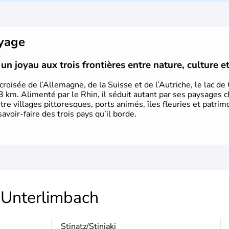
8 millions d'habitants. L'Autriche a
Mozart, Schubert, le psychanal
Schwarzenegger, Anton Bruckner, Gust
plus marquants de ces dernières déce
oyage
un joyau aux trois frontières entre nature, culture e
croisée de l’Allemagne, de la Suisse et de l’Autriche, le lac d
3 km. Alimenté par le Rhin, il séduit autant par ses paysages c
ntre villages pittoresques, ports animés, îles fleuries et patrim
savoir-faire des trois pays qu’il borde.
Unterlimbach
Stinatz/Stinjaki