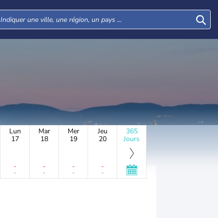
Lun
Mar
Mer
Jeu
365
17
18
19
20
Jours
-
-
-
-
-
-
-
-