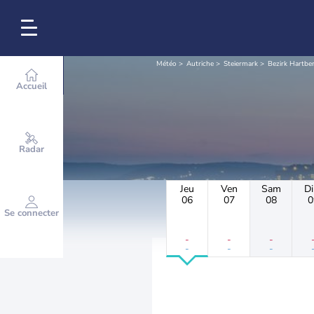
Météo
Autriche
Steiermark
Bezirk Hartbe
Accueil
Radar
Jeu
Ven
Sam
D
06
07
08
0
Se connecter
-
-
-
-
-
-