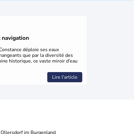
 donné naissance à de nombreux artistes :
yste Freud, Romy Schneider, Arnold
av Mahler font partie des Autrichiens les
nnies.
t navigation
e Constance déploie ses eaux
hangeants que par la diversité des
oine historique, ce vaste miroir d’eau
Lire l'article
Ollersdorf im Burgenland