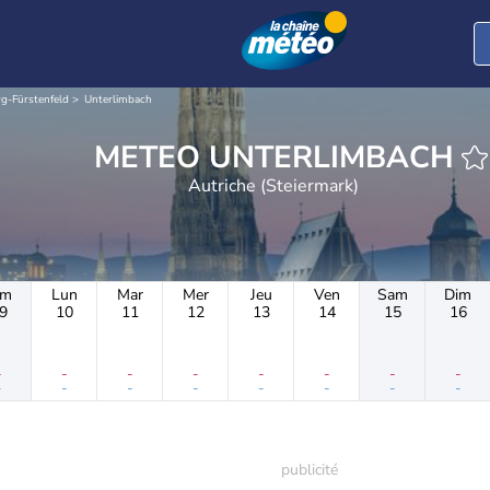
rg-Fürstenfeld
Unterlimbach
METEO UNTERLIMBACH
Autriche (Steiermark)
im
Lun
Mar
Mer
Jeu
Ven
Sam
Dim
9
10
11
12
13
14
15
16
-
-
-
-
-
-
-
-
-
-
-
-
-
-
-
-