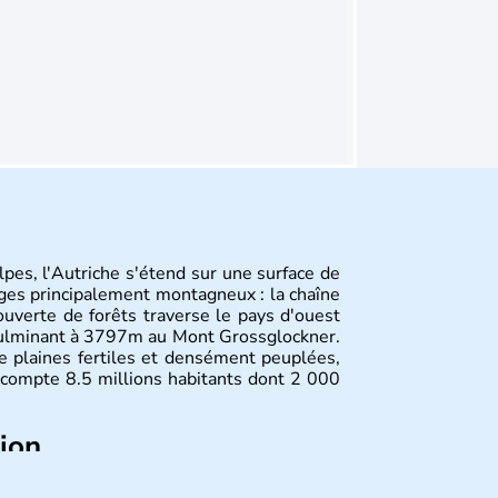
pes, l'Autriche s'étend sur une surface de
ges principalement montagneux : la chaîne
uverte de forêts traverse le pays d'ouest
culminant à 3797m au Mont Grossglockner.
de plaines fertiles et densément peuplées,
compte 8.5 millions habitants dont 2 000
tion
ltes, l'Autriche compte aujourd'hui plus de