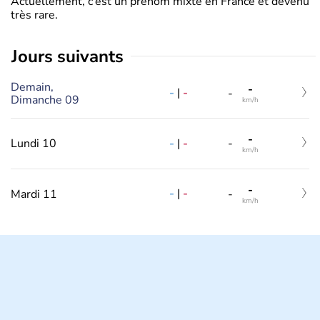
Actuellement, c’est un prénom mixte en France et devenu
très rare.
jours suivants
Demain,
-
-
|
-
-
Dimanche 09
km/h
-
-
|
-
Lundi 10
-
km/h
-
-
|
-
Mardi 11
-
km/h