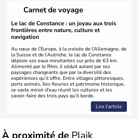
Peuplée durant l'Antiquité par les Celtes, l'Autriche
Carnet de voyage
compte aujourd'hui plus de 8 millions d'habitants.
L'Autriche a donné naissance à de nombreux artistes :
Mozart, Schubert, le psychanalyste Freud, Romy
Le lac de Constance : un joyau aux trois
Schneider, Arnold Schwarzenegger, Anton Bruckner,
frontières entre nature, culture et
Gustav Mahler font partie des Autrichiens les plus
navigation
marquants de ces dernières décennies.
Au cœur de l’Europe, à la croisée de l’Allemagne, de
la Suisse et de l’Autriche, le lac de Constance
déploie ses eaux miroitantes sur près de 63 km.
Alimenté par le Rhin, il séduit autant par ses
paysages changeants que par la diversité des
expériences qu’il offre. Entre villages pittoresques,
ports animés, îles fleuries et patrimoine historique,
ce vaste miroir d’eau réunit les cultures et les
savoir-faire des trois pays qu’il borde.
Lire l'article
À proximité de
Plaik