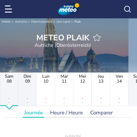
Météo
Autriche
Oberösterreich
Linz-Land
Plaik
METEO PLAIK
Autriche (Oberösterreich)
Sam
Dim
Lun
Mar
Mer
Jeu
Ven
S
08
09
10
11
12
13
14
-
-
-
-
-
-
-
-
-
-
-
-
-
-
Journée
Heure / Heure
Comparer