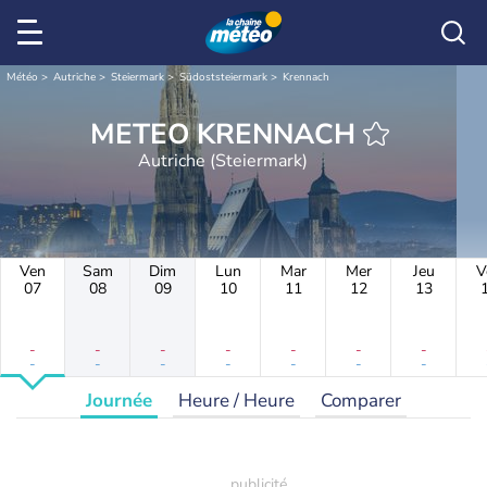
Météo
Autriche
Steiermark
Südoststeiermark
Krennach
METEO KRENNACH
Autriche (Steiermark)
Ven
Sam
Dim
Lun
Mar
Mer
Jeu
V
07
08
09
10
11
12
13
-
-
-
-
-
-
-
-
-
-
-
-
-
-
Journée
Heure / Heure
Comparer