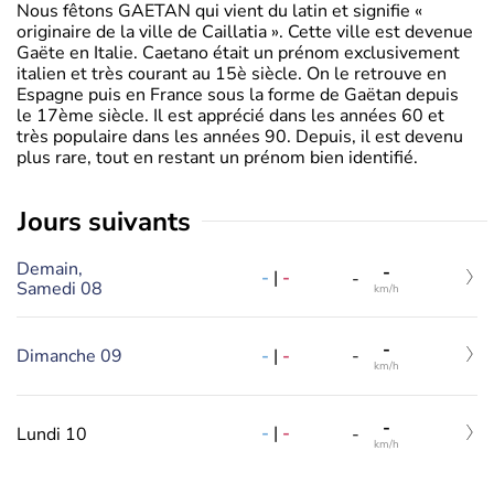
Nous fêtons GAETAN qui vient du latin et signifie «
originaire de la ville de Caillatia ». Cette ville est devenue
Gaëte en Italie. Caetano était un prénom exclusivement
italien et très courant au 15è siècle. On le retrouve en
Espagne puis en France sous la forme de Gaëtan depuis
le 17ème siècle. Il est apprécié dans les années 60 et
très populaire dans les années 90. Depuis, il est devenu
plus rare, tout en restant un prénom bien identifié.
jours suivants
Demain,
-
-
|
-
-
Samedi 08
km/h
-
-
|
-
Dimanche 09
-
km/h
-
-
|
-
Lundi 10
-
km/h