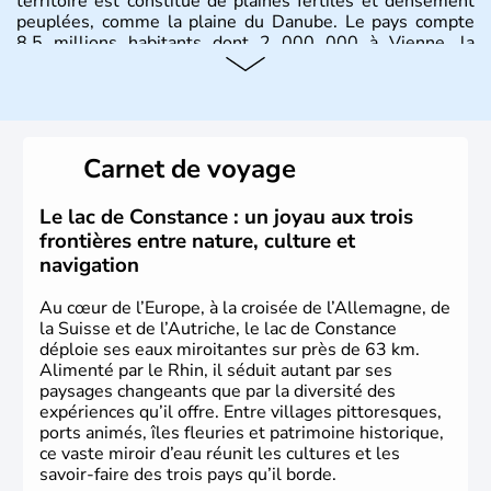
territoire est constitué de plaines fertiles et densément
peuplées, comme la plaine du Danube. Le pays compte
8.5 millions habitants dont 2 000 000 à Vienne, la
capitale.
Histoire et administration
Peuplée durant l'Antiquité par les Celtes, l'Autriche
Carnet de voyage
compte aujourd'hui plus de 8 millions d'habitants.
L'Autriche a donné naissance à de nombreux artistes :
Mozart, Schubert, le psychanalyste Freud, Romy
Le lac de Constance : un joyau aux trois
Schneider, Arnold Schwarzenegger, Anton Bruckner,
frontières entre nature, culture et
Gustav Mahler font partie des Autrichiens les plus
navigation
marquants de ces dernières décennies.
Au cœur de l’Europe, à la croisée de l’Allemagne, de
la Suisse et de l’Autriche, le lac de Constance
déploie ses eaux miroitantes sur près de 63 km.
Alimenté par le Rhin, il séduit autant par ses
paysages changeants que par la diversité des
expériences qu’il offre. Entre villages pittoresques,
ports animés, îles fleuries et patrimoine historique,
ce vaste miroir d’eau réunit les cultures et les
savoir-faire des trois pays qu’il borde.