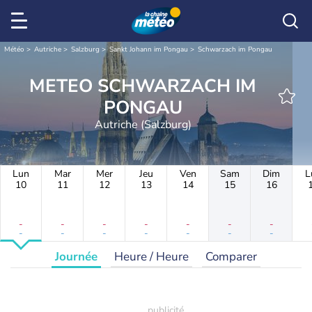
Météo
Autriche
Salzburg
Sankt Johann im Pongau
Schwarzach im Pongau
METEO SCHWARZACH IM
PONGAU
Autriche (Salzburg)
Lun
Mar
Mer
Jeu
Ven
Sam
Dim
L
10
11
12
13
14
15
16
-
-
-
-
-
-
-
-
-
-
-
-
-
-
Journée
Heure / Heure
Comparer