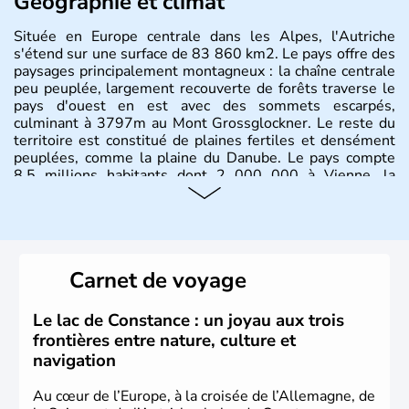
Géographie et climat
Située en Europe centrale dans les Alpes, l'Autriche
s'étend sur une surface de 83 860 km2. Le pays offre des
paysages principalement montagneux : la chaîne centrale
peu peuplée, largement recouverte de forêts traverse le
pays d'ouest en est avec des sommets escarpés,
culminant à 3797m au Mont Grossglockner. Le reste du
territoire est constitué de plaines fertiles et densément
peuplées, comme la plaine du Danube. Le pays compte
8.5 millions habitants dont 2 000 000 à Vienne, la
capitale.
Histoire et administration
Peuplée durant l'Antiquité par les Celtes, l'Autriche
Carnet de voyage
compte aujourd'hui plus de 8 millions d'habitants.
L'Autriche a donné naissance à de nombreux artistes :
Mozart, Schubert, le psychanalyste Freud, Romy
Le lac de Constance : un joyau aux trois
Schneider, Arnold Schwarzenegger, Anton Bruckner,
frontières entre nature, culture et
Gustav Mahler font partie des Autrichiens les plus
navigation
marquants de ces dernières décennies.
Au cœur de l’Europe, à la croisée de l’Allemagne, de