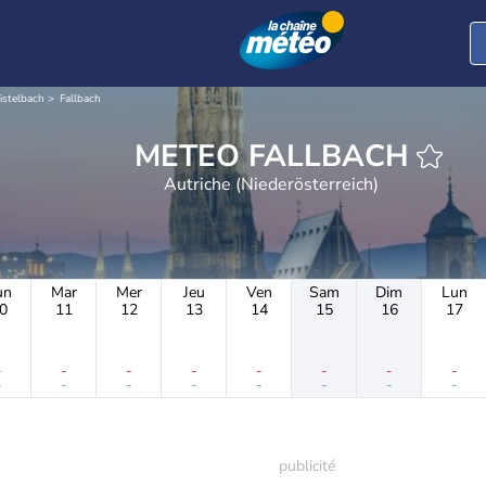
istelbach
Fallbach
METEO FALLBACH
Autriche (Niederösterreich)
un
Mar
Mer
Jeu
Ven
Sam
Dim
Lun
0
11
12
13
14
15
16
17
-
-
-
-
-
-
-
-
-
-
-
-
-
-
-
-