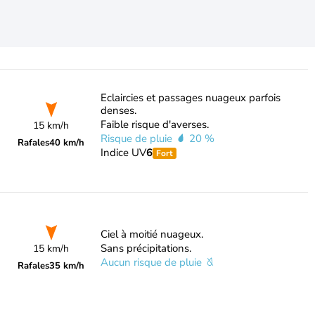
Eclaircies et passages nuageux parfois
denses.
Faible risque d'averses.
15 km/h
Risque de pluie
20 %
Rafales
40 km/h
Indice UV
6
Fort
Ciel à moitié nuageux.
Sans précipitations.
15 km/h
Aucun risque de pluie
Rafales
35 km/h