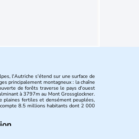
pes, l'Autriche s'étend sur une surface de
ges principalement montagneux : la chaîne
uverte de forêts traverse le pays d'ouest
culminant à 3797m au Mont Grossglockner.
de plaines fertiles et densément peuplées,
compte 8.5 millions habitants dont 2 000
tion
ltes, l'Autriche compte aujourd'hui plus de