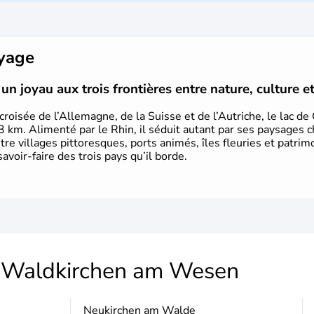
8 millions d'habitants. L'Autriche a
Mozart, Schubert, le psychanal
Schwarzenegger, Anton Bruckner, Gust
plus marquants de ces dernières déce
oyage
un joyau aux trois frontières entre nature, culture e
croisée de l’Allemagne, de la Suisse et de l’Autriche, le lac d
3 km. Alimenté par le Rhin, il séduit autant par ses paysages c
ntre villages pittoresques, ports animés, îles fleuries et patrim
savoir-faire des trois pays qu’il borde.
Waldkirchen am Wesen
Neukirchen am Walde