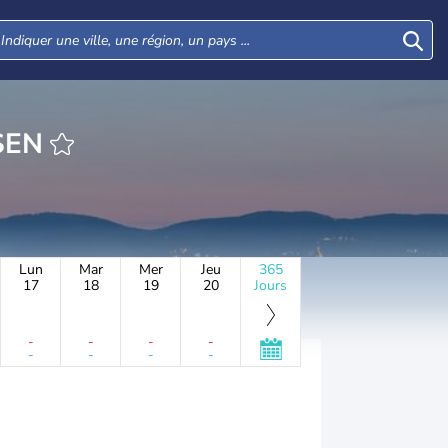
SEN
Lun
Mar
Mer
Jeu
365
17
18
19
20
Jours
-
-
-
-
-
-
-
-