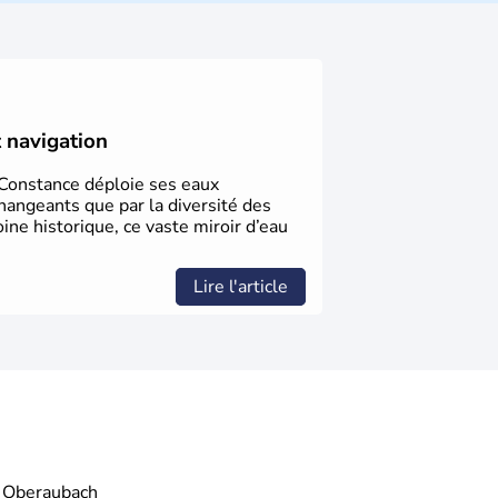
 donné naissance à de nombreux artistes :
yste Freud, Romy Schneider, Arnold
av Mahler font partie des Autrichiens les
nnies.
t navigation
e Constance déploie ses eaux
hangeants que par la diversité des
oine historique, ce vaste miroir d’eau
Lire l'article
Oberaubach