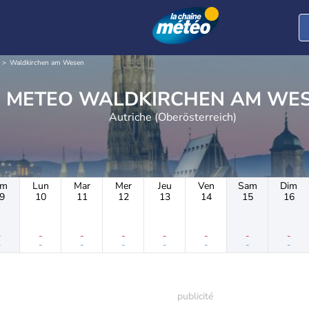
Waldkirchen am Wesen
METEO WALDKIRCHEN AM WE
Autriche (Oberösterreich)
im
Lun
Mar
Mer
Jeu
Ven
Sam
Dim
9
10
11
12
13
14
15
16
-
-
-
-
-
-
-
-
-
-
-
-
-
-
-
-