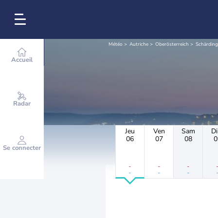
Météo
Autriche
Oberösterreich
Schärding
Accueil
Radar
Jeu
Ven
Sam
D
06
07
08
0
Se connecter
-
-
-
-
-
-