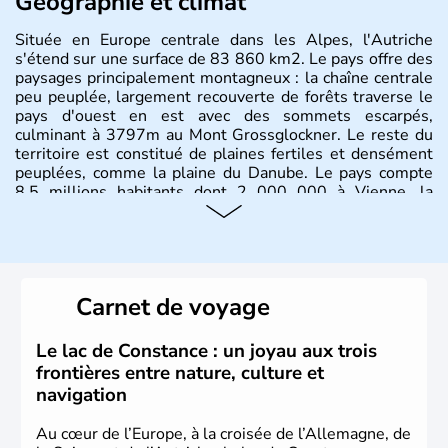
Géographie et climat
Située en Europe centrale dans les Alpes, l'Autriche
s'étend sur une surface de 83 860 km2. Le pays offre des
paysages principalement montagneux : la chaîne centrale
peu peuplée, largement recouverte de forêts traverse le
pays d'ouest en est avec des sommets escarpés,
culminant à 3797m au Mont Grossglockner. Le reste du
territoire est constitué de plaines fertiles et densément
peuplées, comme la plaine du Danube. Le pays compte
8.5 millions habitants dont 2 000 000 à Vienne, la
capitale.
Histoire et administration
Peuplée durant l'Antiquité par les Celtes, l'Autriche
Carnet de voyage
compte aujourd'hui plus de 8 millions d'habitants.
L'Autriche a donné naissance à de nombreux artistes :
Mozart, Schubert, le psychanalyste Freud, Romy
Le lac de Constance : un joyau aux trois
Schneider, Arnold Schwarzenegger, Anton Bruckner,
frontières entre nature, culture et
Gustav Mahler font partie des Autrichiens les plus
navigation
marquants de ces dernières décennies.
Au cœur de l’Europe, à la croisée de l’Allemagne, de