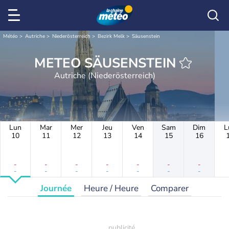
Météo
Autriche
Niederösterreich
Bezirk Melk
Säusenstein
METEO SÄUSENSTEIN
Autriche (Niederösterreich)
Lun
Mar
Mer
Jeu
Ven
Sam
Dim
L
10
11
12
13
14
15
16
-
-
-
-
-
-
-
-
-
-
-
-
-
-
Journée
Heure / Heure
Comparer