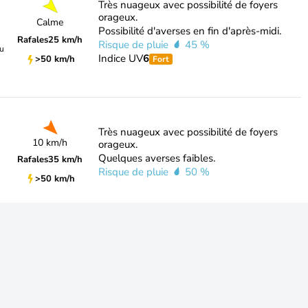
Très nuageux avec possibilité de foyers
orageux.
Calme
Possibilité d'averses en fin d'après-midi.
Rafales
25 km/h
Risque de pluie
45 %
du
Indice UV
6
>50 km/h
Fort
Très nuageux avec possibilité de foyers
10 km/h
orageux.
Quelques averses faibles.
Rafales
35 km/h
Risque de pluie
50 %
>50 km/h