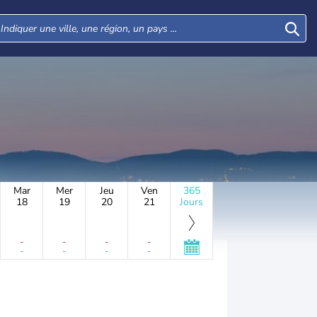
Mar
Mer
Jeu
Ven
365
18
19
20
21
Jours
-
-
-
-
-
-
-
-