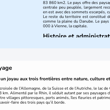
83 860 km2. Le pays offre des paysa
centrale peu peuplée, largement reco
en est avec des sommets escarpés, 
Le reste du territoire est constitué 
comme la plaine du Danube. Le pays 
000 à Vienne, la capitale.
Histoire et administra
Peuplée durant l'Antiquité par les Ce
8 millions d'habitants. L'Autriche a
Mozart, Schubert, le psychanal
Schwarzenegger, Anton Bruckner, Gust
plus marquants de ces dernières déce
oyage
un joyau aux trois frontières entre nature, culture e
croisée de l’Allemagne, de la Suisse et de l’Autriche, le lac d
3 km. Alimenté par le Rhin, il séduit autant par ses paysages c
ntre villages pittoresques, ports animés, îles fleuries et patrim
savoir-faire des trois pays qu’il borde.