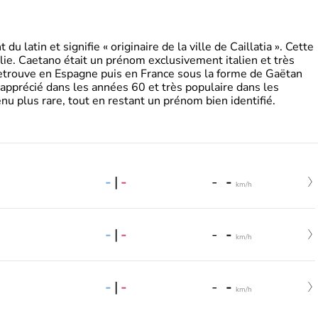
 latin et signifie « originaire de la ville de Caillatia ». Cette
lie. Caetano était un prénom exclusivement italien et très
retrouve en Espagne puis en France sous la forme de Gaëtan
 apprécié dans les années 60 et très populaire dans les
nu plus rare, tout en restant un prénom bien identifié.
-
|
-
-
-
km/h
-
|
-
-
-
km/h
-
|
-
-
-
km/h