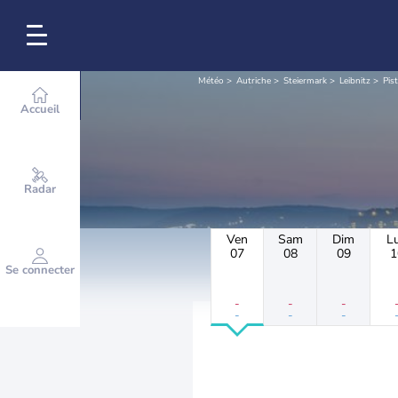
Météo
Autriche
Steiermark
Leibnitz
Pis
Accueil
Radar
Ven
Sam
Dim
L
07
08
09
1
Se connecter
-
-
-
-
-
-