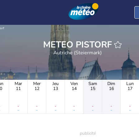
torf
METEO PISTORF
Autriche (Steiermark)
un
Mar
Mer
Jeu
Ven
Sam
Dim
Lun
0
11
12
13
14
15
16
17
-
-
-
-
-
-
-
-
-
-
-
-
-
-
-
-