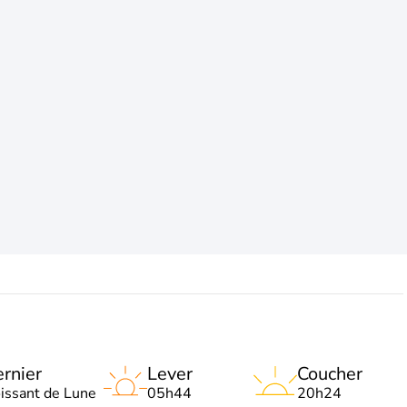
rnier
Lever
Coucher
oissant de Lune
05h44
20h24