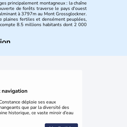
ges principalement montagneux : la chaîne
uverte de forêts traverse le pays d'ouest
culminant à 3797m au Mont Grossglockner.
de plaines fertiles et densément peuplées,
compte 8.5 millions habitants dont 2 000
tion
ltes, l'Autriche compte aujourd'hui plus de
 donné naissance à de nombreux artistes :
yste Freud, Romy Schneider, Arnold
av Mahler font partie des Autrichiens les
nnies.
t navigation
e Constance déploie ses eaux
hangeants que par la diversité des
oine historique, ce vaste miroir d’eau