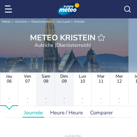
Météo
Autriche
Oberösterreich
Linz-Land
Kristein
METEO KRISTEIN
Autriche (Oberösterreich)
Jeu
Ven
Sam
Dim
Lun
Mar
Mer
J
06
07
08
09
10
11
12
-
-
-
-
-
-
-
-
-
-
-
-
-
-
Journée
Heure / Heure
Comparer