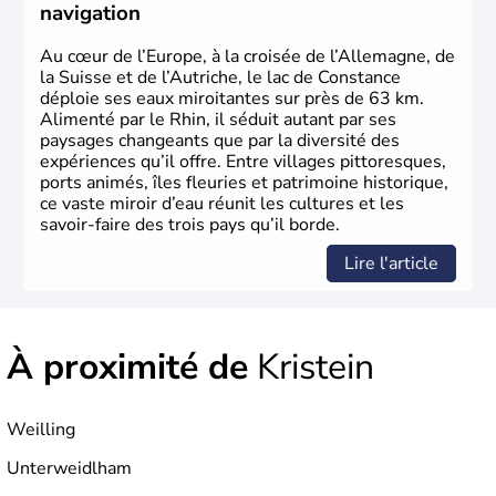
Gustav Mahler font partie des Autrichiens les plus
navigation
marquants de ces dernières décennies.
Au cœur de l’Europe, à la croisée de l’Allemagne, de
la Suisse et de l’Autriche, le lac de Constance
déploie ses eaux miroitantes sur près de 63 km.
Alimenté par le Rhin, il séduit autant par ses
paysages changeants que par la diversité des
expériences qu’il offre. Entre villages pittoresques,
ports animés, îles fleuries et patrimoine historique,
ce vaste miroir d’eau réunit les cultures et les
savoir-faire des trois pays qu’il borde.
Lire l'article
À proximité de
Kristein
Weilling
Unterweidlham