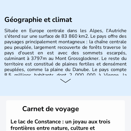
Géographie et climat
Située en Europe centrale dans les Alpes, l'Autriche
s'étend sur une surface de 83 860 km2. Le pays offre des
paysages principalement montagneux : la chaîne centrale
peu peuplée, largement recouverte de forêts traverse le
pays d'ouest en est avec des sommets escarpés,
culminant à 3797m au Mont Grossglockner. Le reste du
territoire est constitué de plaines fertiles et densément
peuplées, comme la plaine du Danube. Le pays compte
8.5 millions habitants dont 2 000 000 à Vienne, la
capitale.
Histoire et administration
Peuplée durant l'Antiquité par les Celtes, l'Autriche
Carnet de voyage
compte aujourd'hui plus de 8 millions d'habitants.
L'Autriche a donné naissance à de nombreux artistes :
Mozart, Schubert, le psychanalyste Freud, Romy
Le lac de Constance : un joyau aux trois
Schneider, Arnold Schwarzenegger, Anton Bruckner,
frontières entre nature, culture et