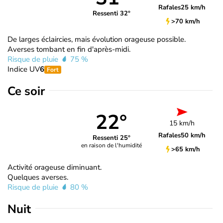
Rafales
25 km/h
Ressenti 32°
>70 km/h
De larges éclaircies, mais évolution orageuse possible.
Averses tombant en fin d'après-midi.
Risque de pluie
75 %
Indice UV
6
Fort
Ce soir
22°
15 km/h
Rafales
50 km/h
Ressenti 25°
en raison de l'humidité
>65 km/h
Activité orageuse diminuant.
Quelques averses.
Risque de pluie
80 %
Nuit