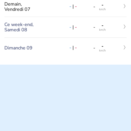
Demain,
-
-
|
-
-
Vendredi 07
km/h
Ce week-end,
-
-
|
-
-
Samedi 08
km/h
-
-
|
-
Dimanche 09
-
km/h