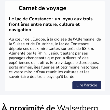
Peuplée durant l'Antiquité par les Celtes, l'Autriche
Carnet de voyage
compte aujourd'hui plus de 8 millions d'habitants.
L'Autriche a donné naissance à de nombreux artistes :
Mozart, Schubert, le psychanalyste Freud, Romy
Le lac de Constance : un joyau aux trois
Schneider, Arnold Schwarzenegger, Anton Bruckner,
frontières entre nature, culture et
Gustav Mahler font partie des Autrichiens les plus
navigation
marquants de ces dernières décennies.
Au cœur de l’Europe, à la croisée de l’Allemagne, de
la Suisse et de l’Autriche, le lac de Constance
déploie ses eaux miroitantes sur près de 63 km.
Alimenté par le Rhin, il séduit autant par ses
paysages changeants que par la diversité des
expériences qu’il offre. Entre villages pittoresques,
ports animés, îles fleuries et patrimoine historique,
ce vaste miroir d’eau réunit les cultures et les
savoir-faire des trois pays qu’il borde.
Lire l'article
À proximité de
Walserberg