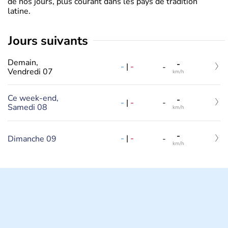
de nos jours, plus courant dans les pays de tradition
latine.
jours suivants
Demain,
-
-
|
-
-
Vendredi 07
km/h
Ce week-end,
-
-
|
-
-
Samedi 08
km/h
-
-
|
-
Dimanche 09
-
km/h