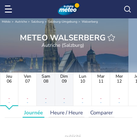
Météo
Autriche
Salzburg
Salzburg-Umgebung
Walserberg
METEO WALSERBERG
Autriche (Salzburg)
Jeu
Ven
Sam
Dim
Lun
Mar
Mer
J
06
07
08
09
10
11
12
-
-
-
-
-
-
-
-
-
-
-
-
-
-
Journée
Heure / Heure
Comparer