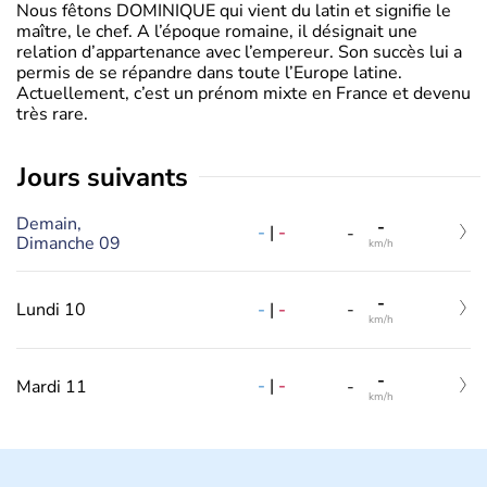
Nous fêtons DOMINIQUE qui vient du latin et signifie le
maître, le chef. A l’époque romaine, il désignait une
relation d’appartenance avec l’empereur. Son succès lui a
permis de se répandre dans toute l’Europe latine.
Actuellement, c’est un prénom mixte en France et devenu
très rare.
jours suivants
Demain,
-
-
|
-
-
Dimanche 09
km/h
-
-
|
-
Lundi 10
-
km/h
-
-
|
-
Mardi 11
-
km/h