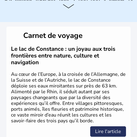
8.5 millions habitants dont 2 000 000 à Vienne, la
capitale.
Histoire et administration
Peuplée durant l'Antiquité par les Celtes, l'Autriche
Carnet de voyage
compte aujourd'hui plus de 8 millions d'habitants.
L'Autriche a donné naissance à de nombreux artistes :
Mozart, Schubert, le psychanalyste Freud, Romy
Le lac de Constance : un joyau aux trois
Schneider, Arnold Schwarzenegger, Anton Bruckner,
frontières entre nature, culture et
Gustav Mahler font partie des Autrichiens les plus
navigation
marquants de ces dernières décennies.
Au cœur de l’Europe, à la croisée de l’Allemagne, de
la Suisse et de l’Autriche, le lac de Constance
déploie ses eaux miroitantes sur près de 63 km.
Alimenté par le Rhin, il séduit autant par ses
paysages changeants que par la diversité des
expériences qu’il offre. Entre villages pittoresques,
ports animés, îles fleuries et patrimoine historique,
ce vaste miroir d’eau réunit les cultures et les
savoir-faire des trois pays qu’il borde.
Lire l'article