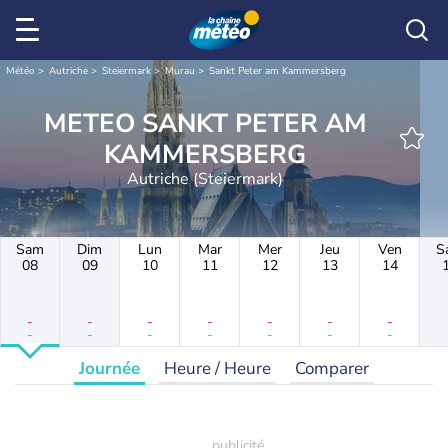
Météo
Autriche
Steiermark
Murau
Sankt Peter am Kammersberg
METEO SANKT PETER AM
KAMMERSBERG
Autriche (Steiermark)
Sam
Dim
Lun
Mar
Mer
Jeu
Ven
S
08
09
10
11
12
13
14
-
-
-
-
-
-
-
-
-
-
-
-
-
-
Journée
Heure / Heure
Comparer