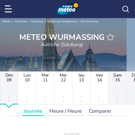
Météo
Autriche
Salzburg
Salzburg-Umgebung
Wurmassing
METEO WURMASSING
Autriche (Salzburg)
Dim
Lun
Mar
Mer
Jeu
Ven
Sam
D
09
10
11
12
13
14
15
-
-
-
-
-
-
-
-
-
-
-
-
-
-
Journée
Heure / Heure
Comparer