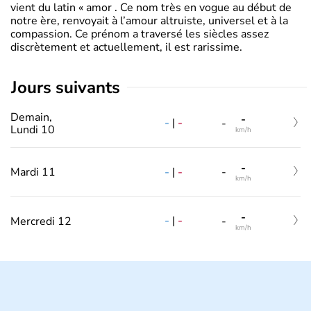
vient du latin « amor . Ce nom très en vogue au début de
notre ère, renvoyait à l’amour altruiste, universel et à la
compassion. Ce prénom a traversé les siècles assez
discrètement et actuellement, il est rarissime.
jours suivants
Demain,
-
-
|
-
-
Lundi 10
km/h
-
-
|
-
Mardi 11
-
km/h
-
-
|
-
Mercredi 12
-
km/h