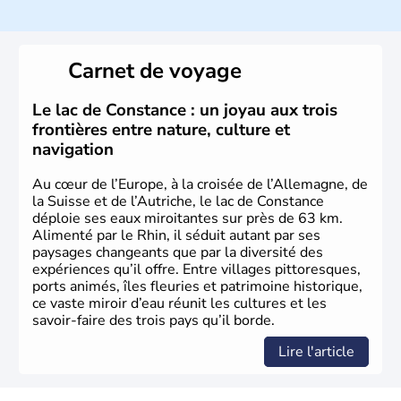
Histoire et administration
Peuplée durant l'Antiquité par les Celtes, l'Autriche
Carnet de voyage
compte aujourd'hui plus de 8 millions d'habitants.
L'Autriche a donné naissance à de nombreux artistes :
Mozart, Schubert, le psychanalyste Freud, Romy
Le lac de Constance : un joyau aux trois
Schneider, Arnold Schwarzenegger, Anton Bruckner,
frontières entre nature, culture et
Gustav Mahler font partie des Autrichiens les plus
navigation
marquants de ces dernières décennies.
Au cœur de l’Europe, à la croisée de l’Allemagne, de
la Suisse et de l’Autriche, le lac de Constance
déploie ses eaux miroitantes sur près de 63 km.
Alimenté par le Rhin, il séduit autant par ses
paysages changeants que par la diversité des
expériences qu’il offre. Entre villages pittoresques,
ports animés, îles fleuries et patrimoine historique,
ce vaste miroir d’eau réunit les cultures et les
savoir-faire des trois pays qu’il borde.
Lire l'article